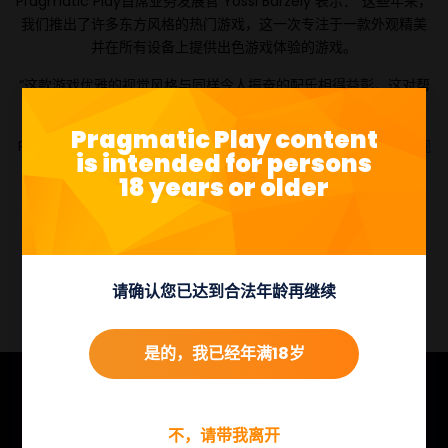
Pragmatic Play首席业务发展官 Yossi Barzely 表示：“这些年来，
我们推出了许多东方风格的热门游戏，这一次专注于一款外观精美
并在所有设备上提供出色游戏体验的游戏。
“这款游戏优雅的视觉风格与同样令人振奋的配乐相得益彰，这对帮
助玩家自信地做出关键决定大有帮助。”
Pragmatic Play content
Pragmatic Play目前每月将会推出五款新
老虎机游戏
，加上
真人视
is intended for persons
讯游戏
及
宾果游戏
等，所有的游戏只需要一个API即可实现完美对
18 years or older
接。
18+ | BeGambleAware.org
请确认您已达到合法年龄再继续
是的，我已经年满18岁
浏览我们的奖项
不，请带我离开