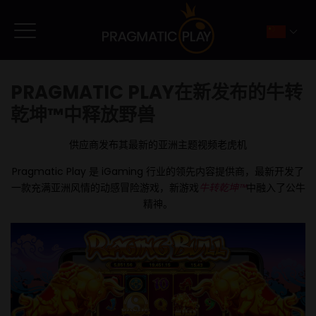
PRAGMATIC PLAY在新发布的牛转
乾坤™中释放野兽
供应商发布其最新的亚洲主题视频老虎机
Pragmatic Play 是 iGaming 行业的领先内容提供商，最新开发了
一款充满亚洲风情的动感冒险游戏，新游戏
牛转乾坤™
中融入了公牛
精神。