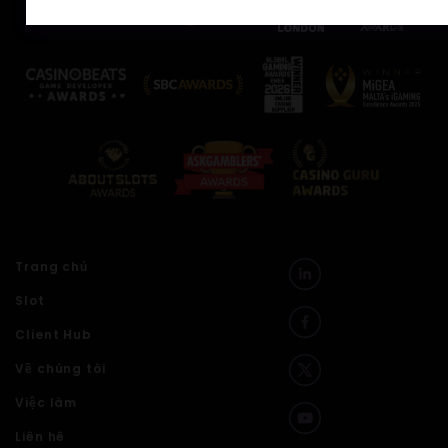
Trang chủ
Slot
Client Hub
Về chúng tôi
Việc làm
Liên hê