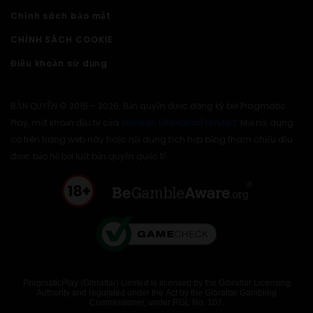
Chính sách bảo mật
CHÍNH SÁCH COOKIE
Điều khoản sử dụng
BẢN QUYỀN © 2015 – 2026. Bản quyền được đăng ký bởi Pragmatic
Play, một khoản đầu tư của
Veridian (Gibraltar) Limited
. Mọi nội dung
có trên trang web này hoặc nội dung tích hợp bằng tham chiếu đều
được bảo hộ bởi luật bản quyền quốc tế.