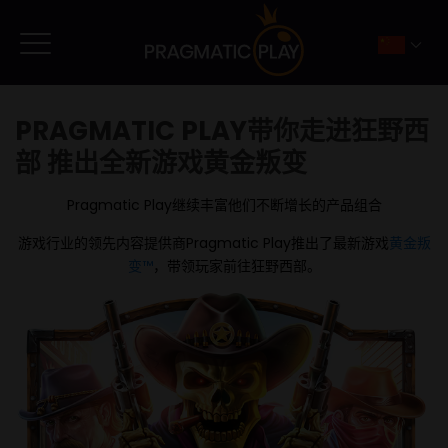
PRAGMATIC PLAY带你走进狂野西
部 推出全新游戏黄金叛变
Pragmatic Play继续丰富他们不断增长的产品组合
游戏行业的领先内容提供商Pragmatic Play推出了最新游戏
黄金叛
变™
，带领玩家前往狂野西部。