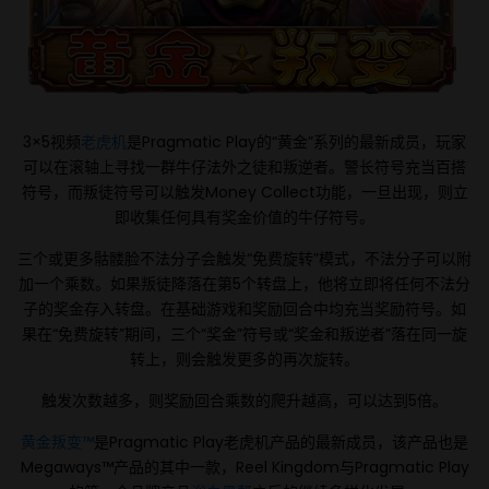
3×5视频
老虎机
是Pragmatic Play的“黄金”系列的最新成员，玩家
可以在滚轴上寻找一群牛仔法外之徒和叛逆者。警长符号充当百搭
符号，而叛徒符号可以触发Money Collect功能，一旦出现，则立
即收集任何具有奖金价值的牛仔符号。
三个或更多骷髅脸不法分子会触发“免费旋转”模式，不法分子可以附
加一个乘数。如果叛徒降落在第5个转盘上，他将立即将任何不法分
子的奖金存入转盘。在基础游戏和奖励回合中均充当奖励符号。如
果在“免费旋转”期间，三个“奖金”符号或“奖金和叛逆者”落在同一旋
转上，则会触发更多的再次旋转。
触发次数越多，则奖励回合乘数的爬升越高，可以达到5倍。
黄金叛变™
是Pragmatic Play老虎机产品的最新成员，该产品也是
Megaways™产品的其中一款，Reel Kingdom与Pragmatic Play