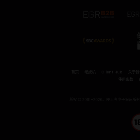
首页
老虎机
Client Hub
关于我
使用条款
版权 © 2015–2026。PP王者电子保留