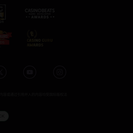
内容或通过引用并入的内容均受国际版权法