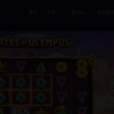
首页
产品
客户中心
关于我们