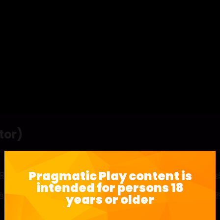
or)
Pragmatic Play content is
眼的钻石，玩家可以在这款令人兴奋的集群支付老虎机中挖掘免费旋
intended for persons 18
颜色的宝石组成的符号装饰在转轴上，击中5个或以上相邻的符号将获
years or older