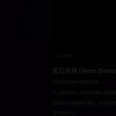
返回游戏
宝石天梯 (Gem Elevat
挖掘宝石天梯中隐藏的宝藏。
深入地底深处，在宝石天梯中发掘耀
游戏在6×5的网格中进行，由不同
可以期待什么：