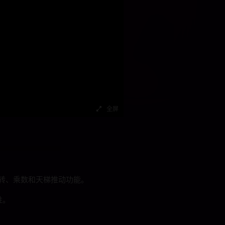
全屏
转、乘数和天梯推动功能。
胜。