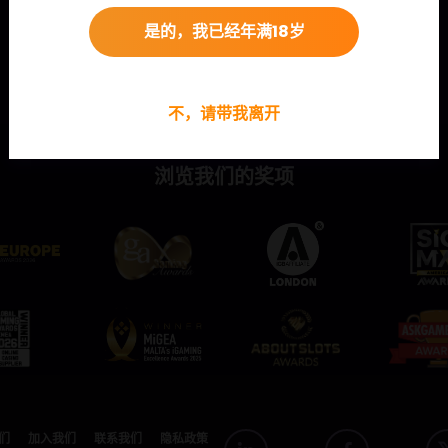
是的，我已经年满18岁
不，请带我离开
浏览我们的奖项
们
加入我们
联系我们
隐私政策