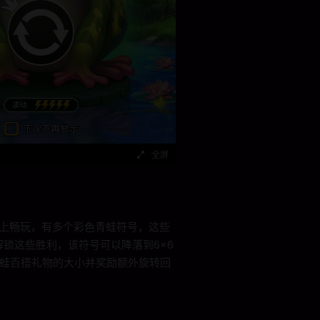
全屏
置上畅玩，有多个彩色青蛙符号，这些
锁这些胜利，该符号可以降落到6×6
青蛙百搭礼物的大小并奖励额外旋转回