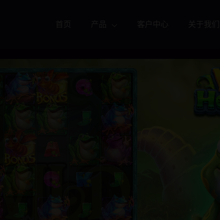
首页
产品
客户中心
关于我们