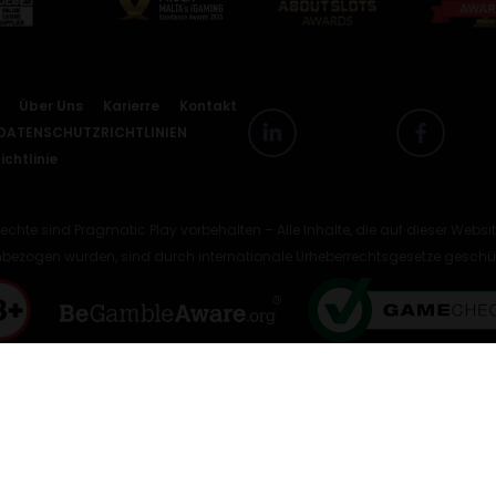
Über Uns
Karierre
Kontakt
DATENSCHUTZRICHTLINIEN
ichtlinie
chte sind Pragmatic Play vorbehalten – Alle Inhalte, die auf dieser Websi
nbezogen wurden, sind durch internationale Urheberrechtsgesetze geschüt