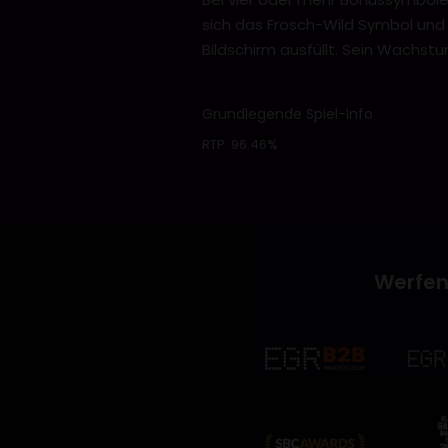
sich das Frosch-Wild Symbol und 
Bildschirm ausfüllt. Sein Wachst
Grundlegende Spiel-Info
RTP:
96.46%
Werfen 