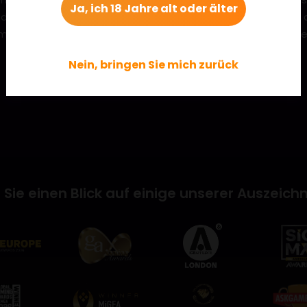
Ja, ich 18 Jahre alt oder älter
du erhältst weitere Freispiele. Das geht so lange weiter, bi
um ist der Schlüssel, um den riesigen 5.000-fachen Maximalge
Nein, bringen Sie mich zurück
Sie einen Blick auf einige unserer Auszeic