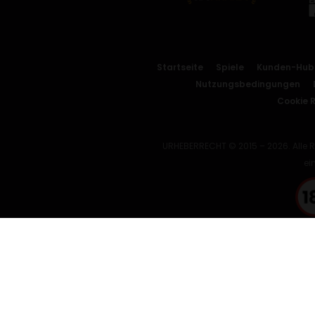
Startseite
Spiele
Kunden-Hub
Nutzungsbedingungen
Cookie R
URHEBERRECHT © 2015 – 2026. Alle Re
ei