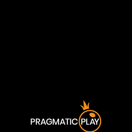
10次旋转中均有。准备好在这个西部风格的热门游戏中获得许
多疯狂的胜利。
基本信息
RTP:
96.00%
浏览我们的奖项
Pragmatic Play content
is intended for persons
18 years or older
请确认您已达到合法年龄再继续