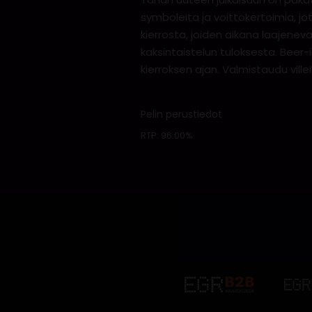
symboleita ja voittokertoimia, jot
kierrosta, joiden aikana laajeneva
kaksintaistelun tuloksesta. Beer-i
kierroksen ajan. Valmistaudu villei
Pelin perustiedot
RTP:
96.00%