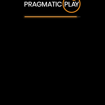
请确认您已达到合法年龄再继续
是的，我已经年满18岁
不，请带我离开
首页
老虎机
Client Hub
关于我们
加入我们
联系我们