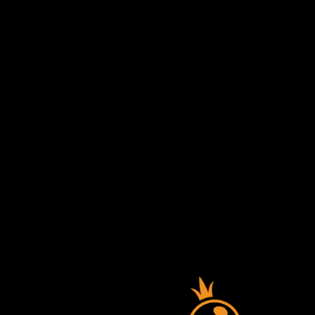
在重新旋转功能期间，当转轴继续旋转时，百搭符号保持在
转轴上，直到不再出现百搭符号。
击中第4个或第5个免费符号触发免费旋转回合，该功能将分
别以2个或3个百搭符号开始，并将3个或6个分免费符号添加到
计量表中。
重新旋转回合中击中最多5个百搭符号的乘数为10倍。
基本信息
RTP:
96.01%
Pragmatic Play content
is intended for persons
浏览我们的奖项
18 years or older