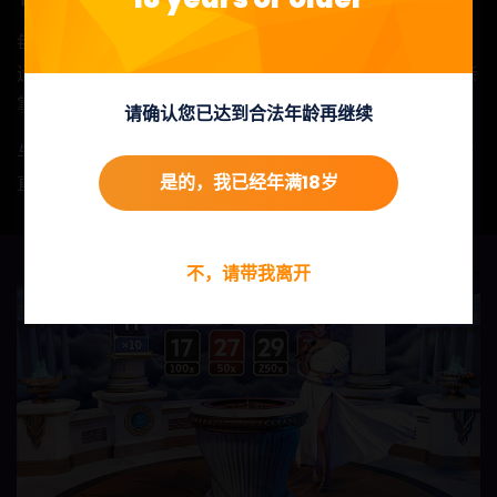
每一次对局，盘面上会随机圈定一个奖励号码及多达7个幸
运号码。若滚球落入奖励号码，玩家将直接擢升至由宙斯亲
掌的奖励游戏。
请确认您已达到合法年龄再继续
与此同时，各幸运号码随机承载最高250倍乘数，大幅推高
是的，我已经年满18岁
直注的赔付上限。
不，请带我离开