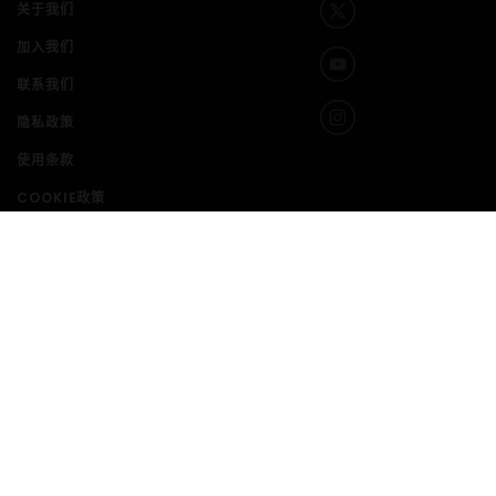
关于我们
加入我们
联系我们
隐私政策
使用条款
COOKIE政策
版权 © 2015–2026。PP王者电子保留所有权利，PP王者电子是
Veridian（直
布罗陀)
有限公司的投资项目。本网站包含的任何内容或通过引用并入的内容均
受国际版权法保护。