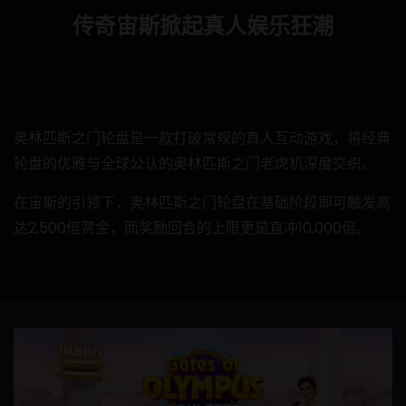
传奇宙斯掀起真人娱乐狂潮
奥林匹斯之门轮盘是一款打破常规的真人互动游戏，将经典
轮盘的优雅与全球公认的奥林匹斯之门老虎机深度交织。
在宙斯的引领下，奥林匹斯之门轮盘在基础阶段即可触发高
达2,500倍赏金，而奖励回合的上限更是直冲10,000倍。