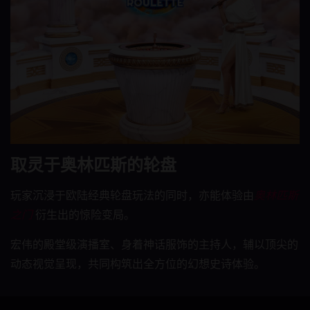
取灵于奥林匹斯的轮盘
玩家沉浸于欧陆经典轮盘玩法的同时，亦能体验由
奥林匹斯
之门
衍生出的惊险变局。
宏伟的殿堂级演播室、身着神话服饰的主持人，辅以顶尖的
动态视觉呈现，共同构筑出全方位的幻想史诗体验。