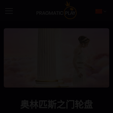
奥林匹斯之门轮盘