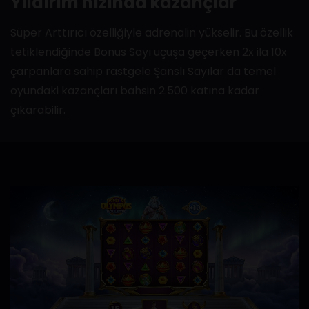
Yıldırım hızında kazançlar
Süper Arttırıcı özelliğiyle adrenalin yükselir. Bu özellik
tetiklendiğinde Bonus Sayı uçuşa geçerken 2x ila 10x
çarpanlara sahip rastgele Şanslı Sayılar da temel
oyundaki kazançları bahsin 2.500 katına kadar
çıkarabilir.