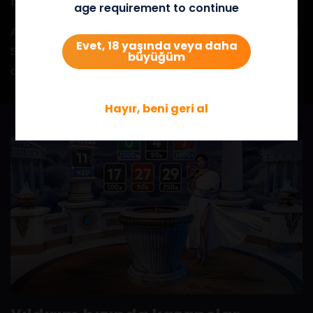
bonus oyuna ışınlanır.
age requirement to continue
Ayrıca 250x’e varan rastgele çarpanlara sahip Şanslı
Evet, 18 yaşında veya daha
Sayılar, tek sayı bahislerinin kazanç potansiyelini
büyüğüm
artırır.
Hayır, beni geri al