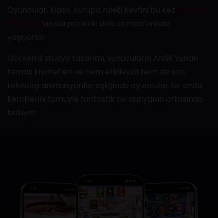
Oyuncular, klasik Avrupa ruleti keyfini bu kez
Gates of
Olympus
‘un sürprizlerle dolu atmosferinde
yaşıyorlar.
Görkemli stüdyo tasarımı, sunucuların Antik Yunan
temalı kıyafetleri ve hem etkileyici hem de son
teknoloji animasyonlar eşliğinde oyuncular bir anda
kendilerini tümüyle fantastik bir dünyanın ortasında
buluyor.