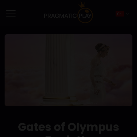
Gates of Olympus