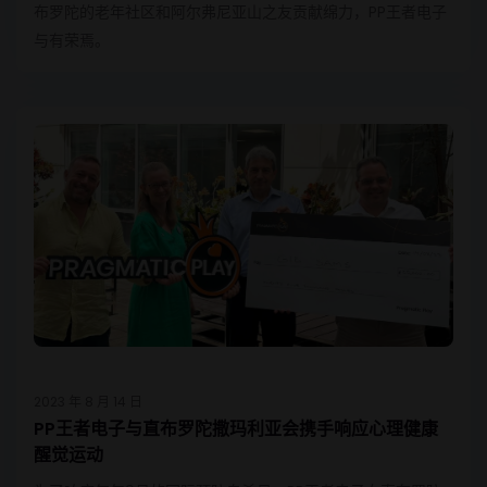
布罗陀的老年社区和阿尔弗尼亚山之友贡献绵力，PP王者电子
与有荣焉。
2023 年 8 月 14 日
PP王者电子与直布罗陀撒玛利亚会携手响应心理健康
醒觉运动