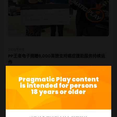
2025年4月
PP王者电子捐赠6,000英镑支持癌症援助服务持续运
作
PP王者电子已向直布罗陀癌症救助（Cancer Relief
Pragmatic Play content
Gibraltar）捐赠6,000英镑，确保其宝贵的日间支援服务项目
is intended for persons
能够在2025年剩余时间持续运作。 该项目每周三和周四举
18 years or older
行，为期滚动的12周课程，提供整体疗法、由护士主导的支
持、同伴交流、团体活动以及共享午餐。得益于这笔捐款，直
布罗陀癌症救助能够继续为癌症患者及其家属和照护者免费提
供这项服务。 直布罗陀癌症救助筹款经理Rowena Wallace表