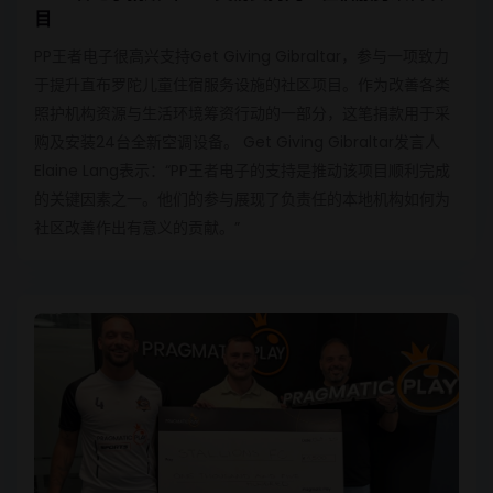
目
PP王者电子很高兴支持Get Giving Gibraltar，参与一项致力
于提升直布罗陀儿童住宿服务设施的社区项目。作为改善各类
照护机构资源与生活环境筹资行动的一部分，这笔捐款用于采
购及安装24台全新空调设备。 Get Giving Gibraltar发言人
Elaine Lang表示：“PP王者电子的支持是推动该项目顺利完成
的关键因素之一。他们的参与展现了负责任的本地机构如何为
社区改善作出有意义的贡献。”