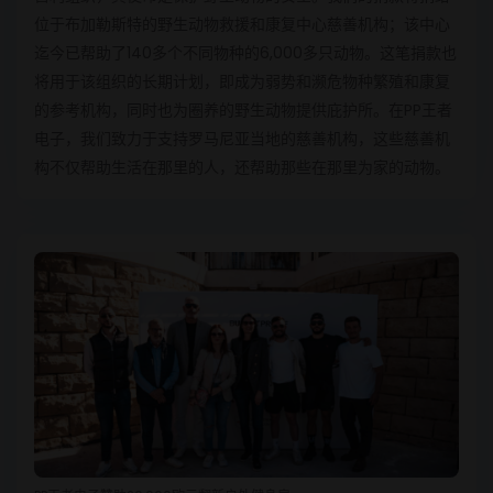
位于布加勒斯特的野生动物救援和康复中心慈善机构；该中心
迄今已帮助了140多个不同物种的6,000多只动物。这笔捐款也
将用于该组织的长期计划，即成为弱势和濒危物种繁殖和康复
的参考机构，同时也为圈养的野生动物提供庇护所。在PP王者
电子，我们致力于支持罗马尼亚当地的慈善机构，这些慈善机
构不仅帮助生活在那里的人，还帮助那些在那里为家的动物。