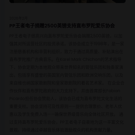
2026年2月
PP王者电子捐赠2500英镑支持直布罗陀爱乐协会
PP王者电子很高兴向直布罗陀爱乐协会捐赠2,500英镑，以加
强其对所运营社区的投资承诺。该协会成立于1998年，是一家
注册慈善机构和非营利组织，致力于通过高质量、补贴演出在
直布罗陀推广古典音乐。在Karel Mark Chichon的艺术指导
下，协会定期为本地观众带来世界知名的管弦乐团和独奏家演
出，包括享有盛誉的英国室内管弦乐团和欧洲交响乐团，以及
来自维也纳国家歌剧院和皇家歌剧院的着名艺术家。 在企业合
作伙伴和直布罗陀政府的大力支持下，并由首席部长Fabian
Picardo担任协会赞助人，该协会已成为直布罗陀文化生活的
重要支柱。协会坚持可及性原则——提供合理票价、老年人优
惠以及学生免费入场——确保世界级音乐向全体社区开放。 通
过支持直布罗陀爱乐协会，PP王者电子自豪地为这一丰富文化
景观、持续通过卓越音乐体验激励观众的机构贡献力量。