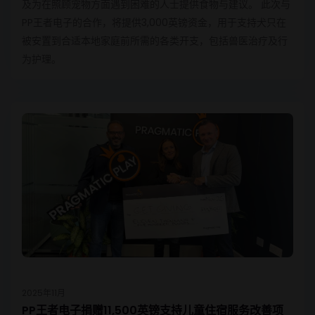
及为在照顾宠物方面遇到困难的人士提供食物与建议。 此次与
PP王者电子的合作，将提供3,000英镑资金，用于支持犬只在
被安置到合适本地家庭前所需的各类开支，包括兽医治疗及行
为护理。
2025年11月
PP王者电子捐赠11,500英镑支持儿童住宿服务改善项