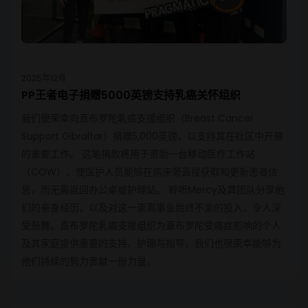
2025年12月
PP王者电子捐赠5000英镑支持乳癌关怀组织
我们很荣幸向直布罗陀乳癌支援组织（Breast Cancer
Support Gibraltar）捐赠5,000英镑，以支持其在社区中开展
的重要工作。 这笔捐款将用于资助一台移动医疗工作站
（COW），使医护人员能够在病床旁直接获取和更新患者信
息，而无需返回办公桌或护理站。 聆听Mercy及其团队分享他
们的亲身经历，以及对这一崇高事业始终不渝的投入，令人深
受鼓舞。直布罗陀乳癌支援组织为直布罗陀受癌症影响的个人
及其家庭提供重要的支持、护理与指导，我们也很荣幸能够为
他们持续的努力贡献一份力量。