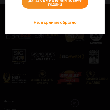
Да, аз съм на 18 или повече
години
Разгледайте някои от нашите награди!
Не, върни ме обратно
Home
Слотове