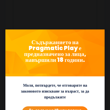
Съдържанието на
Pragmatic Play е
предназначено за лица,
Щраквайки върху „Изпращане“, вие давате съгласието си
Pragmatic Play да обработва вашите лични данни, за да
навършили 18 години.
можем да се свържем с вас. Научете повече за това как
Pragmatic Play обработва вашите лични данни в нашата
Политика за поверителност.
Моля, потвърдете, че отговаряте на
законовото изискване за възраст, за да
продължите