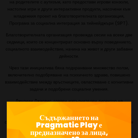
на родителите с аутизъм, като предостави игрови конзоли,
настолни игри и други интерактивни продукти, насочени към
младежкия проект на благотворителната организация,
Програма за социална интеграция за тийнейджъри (SIPT).
Благотворителната организация провежда сесии на всеки две
седмици, които се концентрират основно върху поведението,
социалното взаимодействие, начина на живот и други забавни
дейности.
Чрез тази инициатива бяха подхранвани множество ползи,
включително подобряване на психичното здраве, повишено
взаимодействие между връстниците, овластяване с когнитивни
задачи и подобрени социални умения.
Джулиан Джарвис, главен изпълнителен директор на
Pragmatic Play, каза: „Нашата програма за корпоративна
социална отговорност е изключително важна за нас, тъй като
Съдържанието на
се стремим да помогнем на хората в общностите, от които сме
Pragmatic Play е
станали част. Тъй като април беше световен месец за
предназначено за лица,
осведоменост за аутизма, той ни даде перфектен шанс да