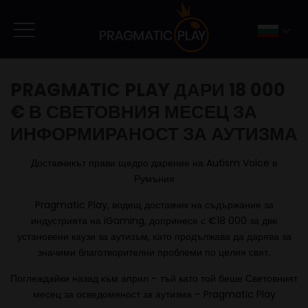
PRAGMATIC PLAY ДАРИ 18 000
€ В СВЕТОВНИЯ МЕСЕЦ ЗА
ИНФОРМИРАНОСТ ЗА АУТИЗМА
Доставчикът прави щедро дарение на Autism Voice в
Румъния
Pragmatic Play, водещ доставчик на съдържание за
индустрията на iGaming, допринесе с €18 000 за две
установени каузи за аутизъм, като продължава да дарява за
значими благотворителни проблеми по целия свят.
Поглеждайки назад към април – тъй като той беше Световният
месец за осведоменост за аутизма – Pragmatic Play