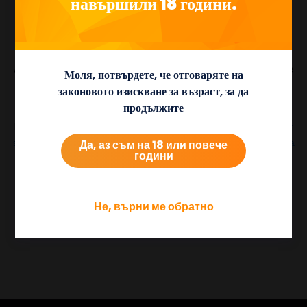
навършили 18 години.
работим с благотворителни организации, близки до сърцата
ни, и да направим осезаема разлика.
„Беше страхотно преживяване да работим както с
Асоциацията на родителите с аутизъм, така и с Autism Voice
Моля, потвърдете, че отговаряте на
и очакваме с нетърпение да можем да ги подкрепяме
законовото изискване за възраст, за да
занапред.“
продължите
Pragmatic Play понастоящем произвежда до шест нови
слот
заглавия
на месец, като същевременно предоставя
казино на
Да, аз съм на 18 или повече
години
живо
и
бинго
игри като част от своето портфолио от
множество продукти, достъпно чрез един интерфейс за
програмиране на приложения.
Не, върни ме обратно
18+ | BeGambleAware.org