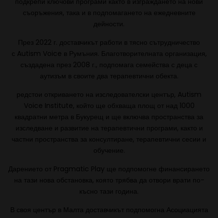
подкрепи ключови програми както в изграждането на нови
съоръжения, така и в подпомагането на ежедневните
дейности.
През 2022 г. доставчикът работи в тясно сътрудничество
с Autism Voice в Румъния. Благотворителната организация,
създадена през 2008 г., подпомага семейства с деца с
аутизъм в своите два терапевтични обекта.
редстои откриването на изследователски център, Autism
Voice Institute, който ще обхваща площ от над 1000
квадратни метра в Букурещ и ще включва пространства за
изследване и развитие на терапевтични програми, както и
частни пространства за консултиране, терапевтични сесии и
обучение.
Дарението от Pragmatic Play ще подпомогне финансирането
на тази нова обстановка, която трябва да отвори врати по-
късно тази година.
В своя център в Малта доставчикът подпомогна Асоциацията