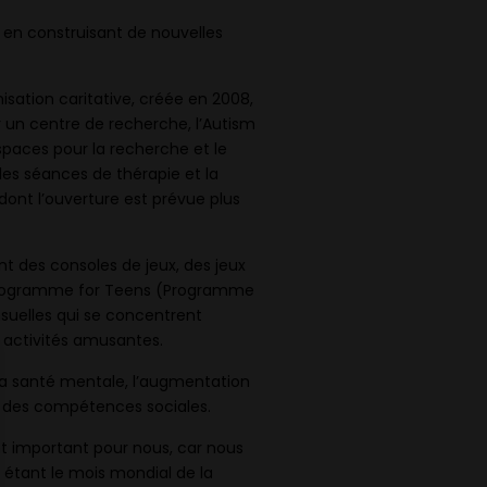
s en construisant de nouvelles
isation caritative, créée en 2008,
ir un centre de recherche, l’Autism
spaces pour la recherche et le
es séances de thérapie et la
ont l’ouverture est prévue plus
nt des consoles de jeux, des jeux
ion Programme for Teens (Programme
nsuelles qui se concentrent
s activités amusantes.
la santé mentale, l’augmentation
ion des compétences sociales.
 important pour nous, car nous
 étant le mois mondial de la