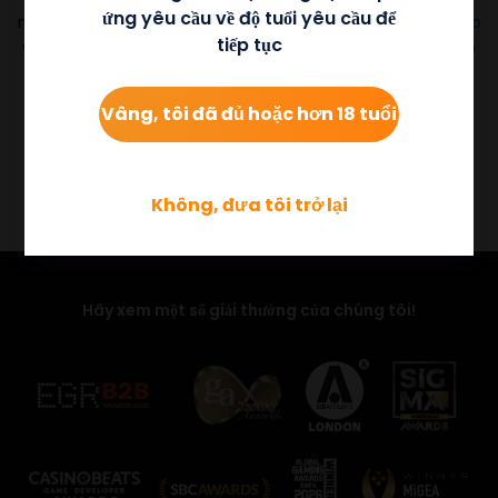
ứng yêu cầu về độ tuổi yêu cầu để
mới mỗi tháng, đồng thời cung cấp các trò chơi
Live Casino
tiếp tục
và
Bingo
như một phần của danh mục nhiều sản phẩm, có
sẵn thông qua một API duy nhất.
Vâng, tôi đã đủ hoặc hơn 18 tuổi
18+ | BeGambleAware.org
Không, đưa tôi trở lại
Hãy xem một số giải thưởng của chúng tôi!