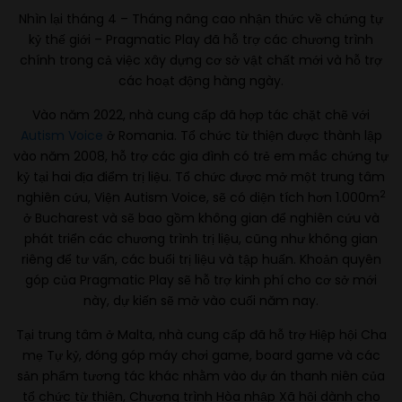
Nhìn lại tháng 4 – Tháng nâng cao nhận thức về chứng tự
kỷ thế giới – Pragmatic Play đã hỗ trợ các chương trình
chính trong cả việc xây dựng cơ sở vật chất mới và hỗ trợ
các hoạt động hàng ngày.
Vào năm 2022, nhà cung cấp đã hợp tác chặt chẽ với
Autism Voice
ở Romania. Tổ chức từ thiện được thành lập
vào năm 2008, hỗ trợ các gia đình có trẻ em mắc chứng tự
kỷ tại hai địa điểm trị liệu. Tổ chức được mở một trung tâm
2
nghiên cứu, Viện Autism Voice, sẽ có diện tích hơn 1.000m
ở Bucharest và sẽ bao gồm không gian để nghiên cứu và
phát triển các chương trình trị liệu, cũng như không gian
riêng để tư vấn, các buổi trị liệu và tập huấn. Khoản quyên
góp của Pragmatic Play sẽ hỗ trợ kinh phí cho cơ sở mới
này, dự kiến ​​sẽ mở vào cuối năm nay.
Tại trung tâm ở Malta, nhà cung cấp đã hỗ trợ Hiệp hội Cha
mẹ Tự kỷ, đóng góp máy chơi game, board game và các
sản phẩm tương tác khác nhằm vào dự án thanh niên của
tổ chức từ thiện, Chương trình Hòa nhập Xã hội dành cho