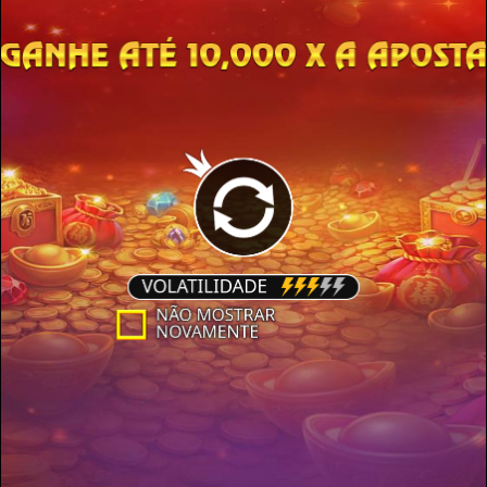
Info de jogo básica
Sim, sou maior de 18 anos
RTP:
96.49%
Não, leve-me de volta
Confira alguns dos nossos prêmios!