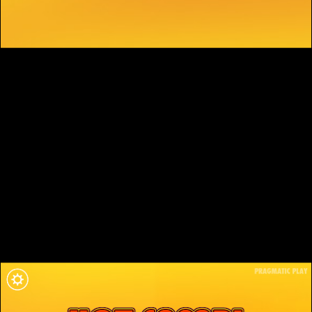
Hot Safari Scratchcard
Jogue a nossa nova raspadinha Hot Safari™, um dos
nossos 7 novos jogos de raspadinha (todos baseados
em alguns dos nossos slots da Pragmatic Play mais
populares). Combine 3 símbolos para ganhar um
prêmio máximo de 50.000!
Info de jogo básica
RTP: