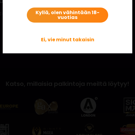
card
Kyllä, olen vähintään 18-
0 000 Hot Safari -raaputusarvassa!
vuotias
Ei, vie minut takaisin
Katso, millaisia palkintoja meiltä löytyy!