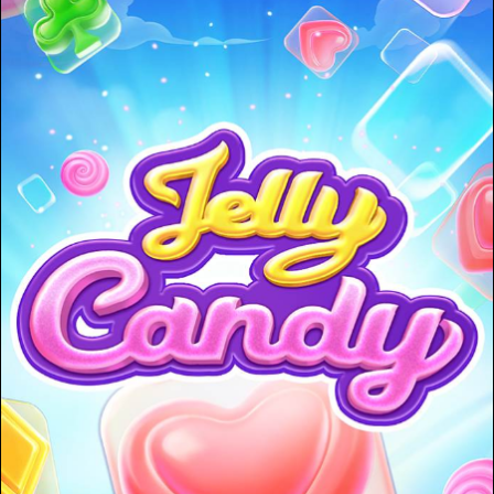
O que esperar:
Combine símbolos suculentos e Wilds de limão para
ganhar prêmios
Um rodilho horizontal fica acima da grade,
multiplicando aleatoriamente os ganhos em até 15x
Consiga ganhos de até 375x
Info de jogo básica
RTP:
96.52%
O conteúdo da
Pragmatic Play é
destinado a pessoas
maiores de 18 anos
Confira alguns dos nossos prêmios!