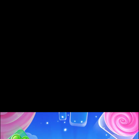
Jelly Candy
Descubra ganhos de dar água na boca de até 375x em
Jelly Candy.
Uma variedade de doces enfeita os rodilhos neste
clássico slot de 3×3 com cinco linhas de pagamento.
Combine símbolos adjacentes da esquerda para a
direita para ganhar prêmios, com um rodilho horizontal
extra que multiplica aleatoriamente os ganhos em até
15x a cada giro.