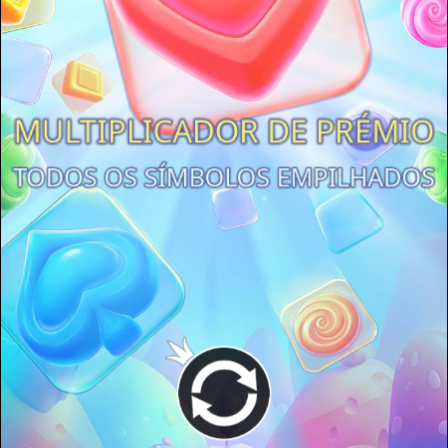
Confirme que você é maior de
idade para continuar
Sim, sou maior de 18 anos
Não, leve-me de volta
Home
Jogos
Client Hub
Carreiras
Contato