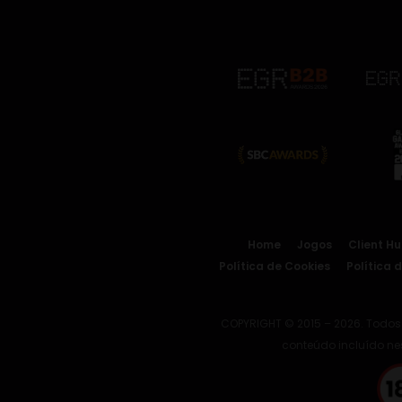
Home
Jogos
Client H
Política de Cookies
Política 
COPYRIGHT © 2015 – 2026. Todos 
conteúdo incluído nest