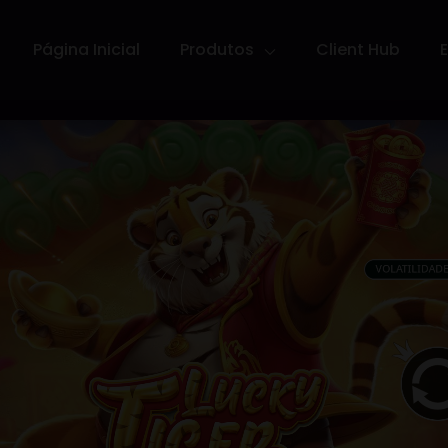
Página Inicial
Produtos
Client Hub