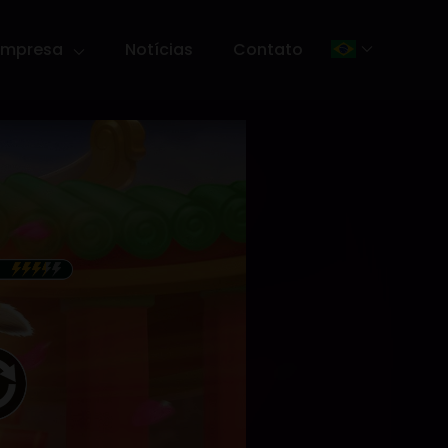
Empresa
Notícias
Contato