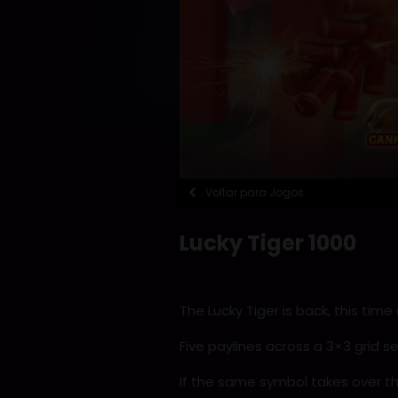
Voltar para Jogos
Lucky Tiger 1000
The Lucky Tiger is back, this time
Five paylines across a 3×3 grid se
If the same symbol takes over the 