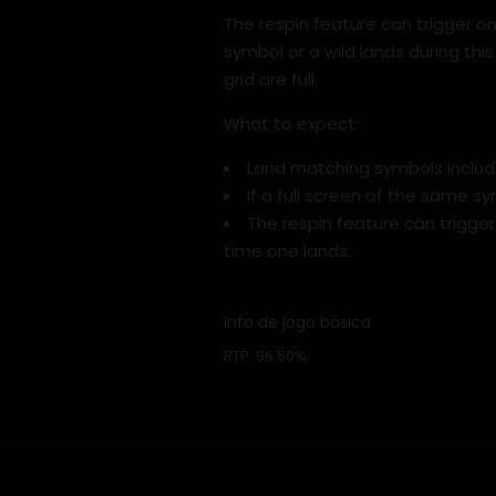
The respin feature can trigger on
symbol or a wild lands during this
grid are full.
What to expect:
Land matching symbols includin
If a full screen of the same sym
The respin feature can trigger
time one lands.
Info de jogo básica
RTP:
96.50%