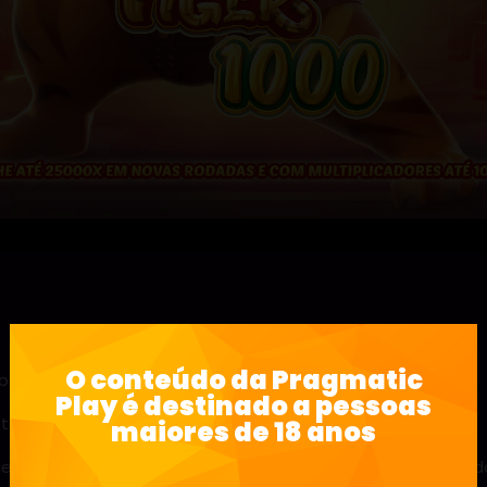
O conteúdo da Pragmatic
 offering the chance to win even bigger prizes..
Play é destinado a pessoas
t the stage for wins of up to 25,000x.
maiores de 18 anos
entire grid, all winning combinations are multiplied at random 