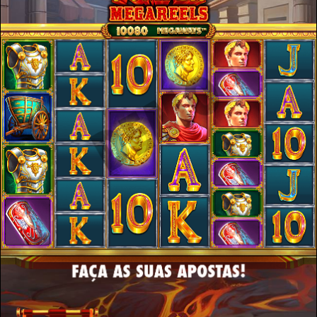
uma sequência de queda, levando o potencial de
ganho a novos patamares.
O conteúdo da
Pragmatic Play é
Info de jogo básica
destinado a pessoas
RTP:
96.00%
maiores de 18 anos
Confirme que você é maior de
Confira alguns dos nossos prêmios!
idade para continuar
Sim, sou maior de 18 anos
Não, leve-me de volta