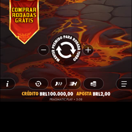
Home
Jogos
Client Hub
Carreiras
Contato
Política de Cookies
Política de Privacidade
Termos de Uso