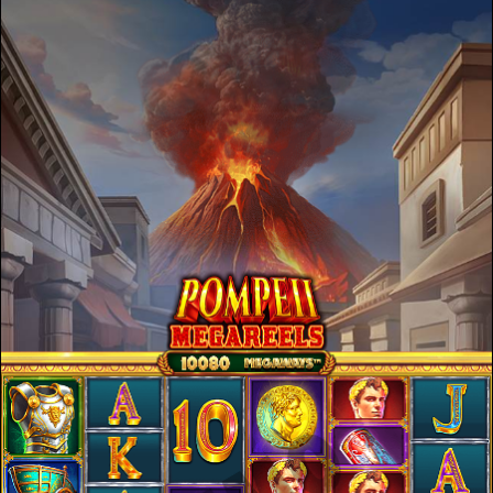
Un meccanismo di caduta rimuove qualsiasi
combinazione vincente dal gioco, con i simboli
rimanenti che cadono in fondo alla griglia e nuovi
simboli che li sostituiscono dall’alto per avere la
possibilità di innescare vincite con reazioni a catena.
Cosa aspettarsi:
Ottenere quattro o più Scatter in un singolo giro
attiverà un round bonus di giri gratuiti, assegnando ai
giocatori 15 giochi gratuiti per iniziare
Ogni vincita durante il round bonus viene moltiplicata
per il numero di simboli vincenti sullo schermo
Questi moltiplicatori si verificano anche durante una
sequenza di caduta, portando il potenziale di vincita a
I contenuti di Pragmatic
nuovi livelli
Play sono destinati ad
adulti di 18 anni o più