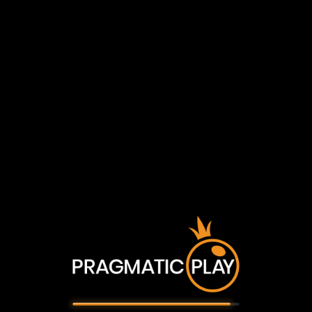
Info de jogo básica
RTP:
96.36%
Confira alguns dos nossos prêmios!
O conteúdo da
Pragmatic Play é
destinado a pessoas
maiores de 18 anos
Confirme que você é maior de
idade para continuar