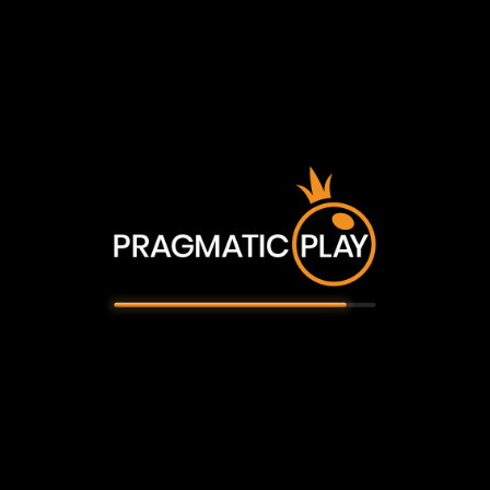
ao final do recurso, com um prêmio adicional de 2.000x
se toda a grade for preenchida.
O conteúdo da
Info de jogo básica
Pragmatic Play é
destinado a pessoas
RTP:
96.53%
maiores de 18 anos
Confirme que você é maior de
Confira alguns dos nossos prêmios!
idade para continuar
Sim, sou maior de 18 anos
Não, leve-me de volta