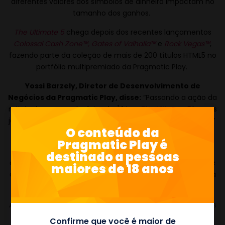
diferentes valores dos símbolos de dinheiro impactam no
tamanho dos ganhos.
The Ultimate 5
chega depois dos recentes lançamentos
Colossal Cash Zone™
,
Gates of Valhalla™
e
Rock Vegas™
,
fazendo parte da coleção de mais de 200 títulos HTML5 no
portfólio multipremiado da Pragmatic Play.
Yossi Barzely, Diretor de Desenvolvimento de
Negócios da Pragmatic Play, d
isse:
“Passando a ação da
mitologia para as planícies da África,
The Ultimate 5
leva os
jogadores a uma aventura direcionada ao lado selvagem.”
O conteúdo da
“O novo caça-níqueis utiliza efeitos de som e gráficos
Pragmatic Play é
nítidos, para que os jogadores se envolvam
destinado a pessoas
completamente na experiência, portanto, esperamos que
maiores de 18 anos
o nosso público aproveite a variedade que este jogo traz à
nossa oferta.”
Atualmente, Pragmatic Play produz até cinco novos
títulos
de caça-níqueis
por mês e oferece também
jogos de
Confirme que você é maior de