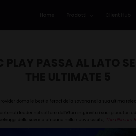
Home
Prodotti
Client Hub
 PLAY PASSA AL LATO SE
THE ULTIMATE 5
 provider doma le bestie feroci della savana nella sua ultima rele
ntenuti leader nel settore dell’iGaming, invita i suoi giocatori ad
selvaggi della savana africana nella nuova uscita,
The Ultimate 5