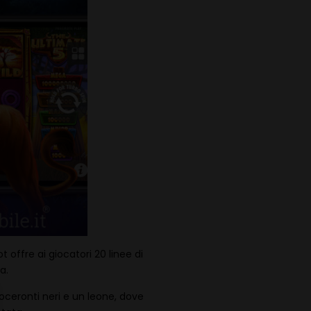
t offre ai giocatori 20 linee di
a.
inoceronti neri e un leone, dove