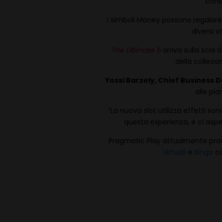
conse
I simboli Money possono regalare a
diversi 
The Ultimate 5
arriva sulla scia d
della collezi
Yossi Barzely, Chief Business
alle pia
“La nuova slot utilizza effetti s
questa esperienza, e ci aspet
Pragmatic Play attualmente pro
Virtuali
e
Bingo
co