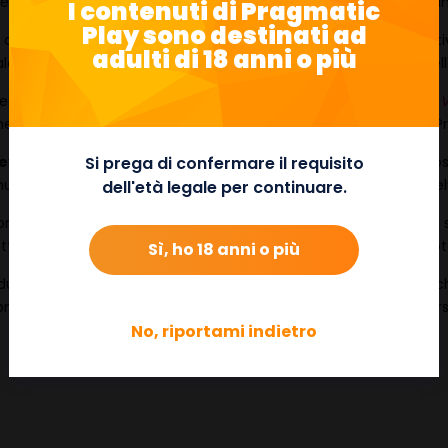
guendo tre o più simboli uguali otterrai vincite fino a 20x la pu
I contenuti di Pragmatic
Play sono destinati ad
i giocatori grandi jackpot, mentre tre o più simboli Scatter attiv
adulti di 18 anni o più
valori dei simboli Money avranno un impatto sulla dimensione delle
ei recenti titoli
Colossal Cash Zone™
,
Gates of Valhalla™
e
Rock 
one con oltre 200 titoli HTML5 nel premiato catalogo di giochi di P
Si prega di confermare il requisito
 Development Officer at Pragmatic Play, ha affermato
: “Spo
nure dell’Africa,
The Ultimate 5
offre ai giocatori un’avventura sel
dell'età legale per continuare.
onori accattivanti e una grafica nitida che fanno sì che i gioca
tiamo che il nostro pubblico apprezzi la varietà che questa slot 
Sì, ho 18 anni o più
duce fino a cinque nuovi
titoli di slot
al mese, oltre a offrire anc
me parte del suo catalogo multi-prodotto, disponibile attravers
No, riportami indietro
18+ | Gioca-Responsabile.it