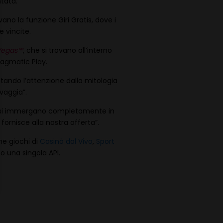
ntata.
ano la funzione Giri Gratis, dove i
 vincite.
Vegas™
, che si trovano all’interno
ragmatic Play.
stando l’attenzione dalla mitologia
vaggia”.
tori si immergano completamente in
fornisce alla nostra offerta”.
he giochi di
Casinò dal Vivo
,
Sport
o una singola API.