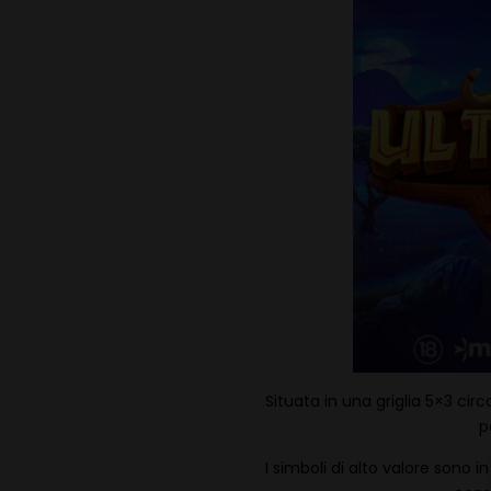
Situata in una griglia 5×3 circ
p
I simboli di alto valore sono i