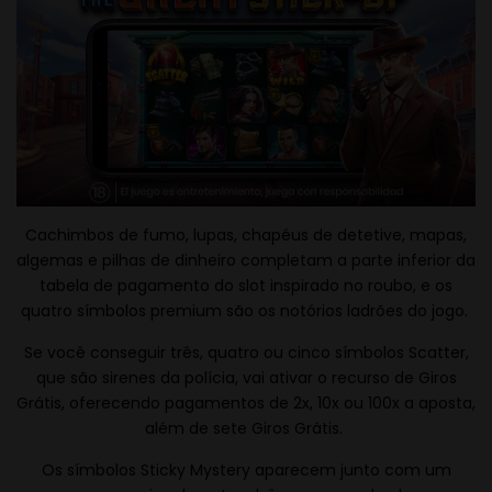
Cachimbos de fumo, lupas, chapéus de detetive, mapas,
algemas e pilhas de dinheiro completam a parte inferior da
tabela de pagamento do slot inspirado no roubo, e os
quatro símbolos premium são os notórios ladrões do jogo.
Se você conseguir três, quatro ou cinco símbolos Scatter,
que são sirenes da polícia, vai ativar o recurso de Giros
Grátis, oferecendo pagamentos de 2x, 10x ou 100x a aposta,
além de sete Giros Grátis.
Os símbolos Sticky Mystery aparecem junto com um