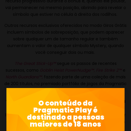
recurso progressivo durante o bônus e, quando ele pousar,
vai permanecer na mesma posição, abrindo para revelar o
símbolo que estiver na célula à direita dos rodilhos.
Outros recursos exclusivos oferecidos no modo Giros Grátis
incluem símbolos de sobreposição, que podem aparecer
sobre qualquer um de tamanho regular e também
aumentam o valor de qualquer símbolo Mystery, quando
você conseguir dois ou mais.
The Great Stick-Up™
segue os passos de recentes
sucessos, como
Goblin Heist PowerNudge™
,
Fire Strike 2™
e
North Guardians™
,
fazendo parte de uma coleção de mais
de 200 títulos, no premiado portfólio de jogos da Pragmatic
Play.
O conteúdo da
Yossi Barzely, Diretor de Desenvolvimento Comercial
Pragmatic Play é
da Pragmatic Play
, disse: “O nosso mais recente
lançamento,
The Great Stick-Up™,
com certeza, vai divertir
destinado a pessoas
muito os nossos jogadores, com uma banda de som com
maiores de 18 anos
muita energia e recursos para aumentar os ganhos.”