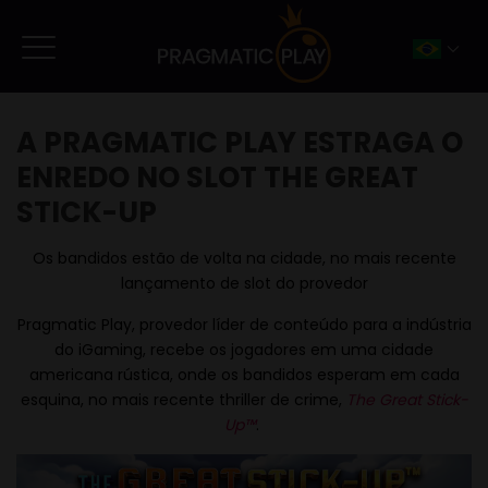
A PRAGMATIC PLAY ESTRAGA O
ENREDO NO SLOT THE GREAT
STICK-UP
Os bandidos estão de volta na cidade, no mais recente
lançamento de slot do provedor
Pragmatic Play, provedor líder de conteúdo para a indústria
do iGaming, recebe os jogadores em uma cidade
americana rústica, onde os bandidos esperam em cada
esquina, no mais recente thriller de crime,
The Great Stick-
Up™
.