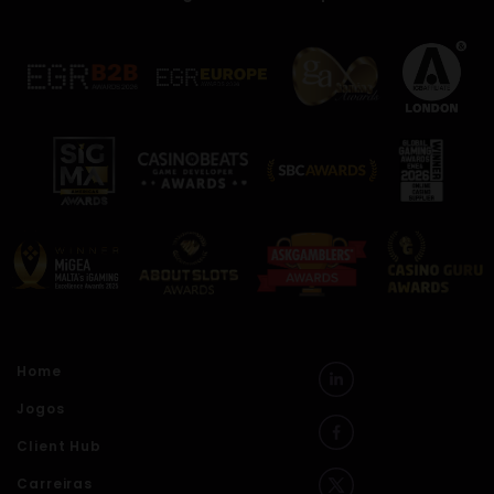
Home
Jogos
Client Hub
Carreiras