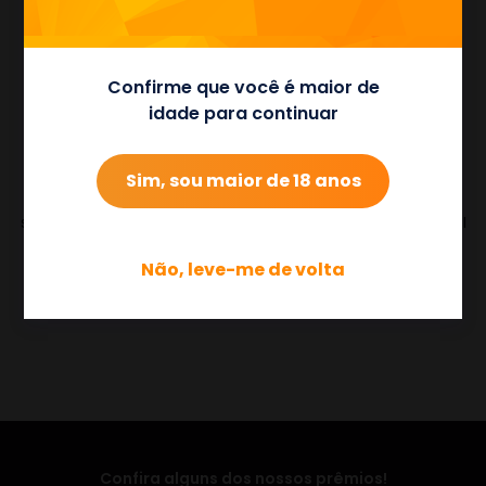
“Com ganhos máximos de 5.000x a aposta e mecânicas
únicas, para aumentar os valores nas rodadas de bônus,
nós esperamos que este jogo seja incrível para o todo o
Confirme que você é maior de
nosso público.”
idade para continuar
Atualmente, Pragmatic Play produz até seis novos
títulos
de caça-níqueis
por mês e oferece também
jogos de
Sim, sou maior de 18 anos
Cassino ao Vivo
,
Esportes Virtuais
e
Bingo
como parte do
seu portfólio multiproduto, disponível por meio de uma API
única.
Não, leve-me de volta
18+ | O jogo é diversão, jogue com responsabilidade.
Confira alguns dos nossos prêmios!