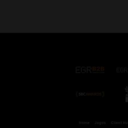
Home
Jogos
Client H