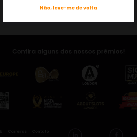
Não, leve-me de volta
Confira alguns dos nossos prêmios!
ub
Carreiras
Contato