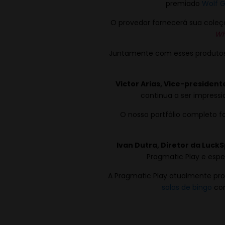
premiado
Wolf G
O provedor fornecerá sua cole
Wh
Juntamente com esses produtos
Victor Arias, Vice-presiden
continua a ser impressi
O nosso portfólio completo f
Ivan Dutra, Diretor da Luck
Pragmatic Play e espe
A Pragmatic Play atualmente pro
salas de bingo
com