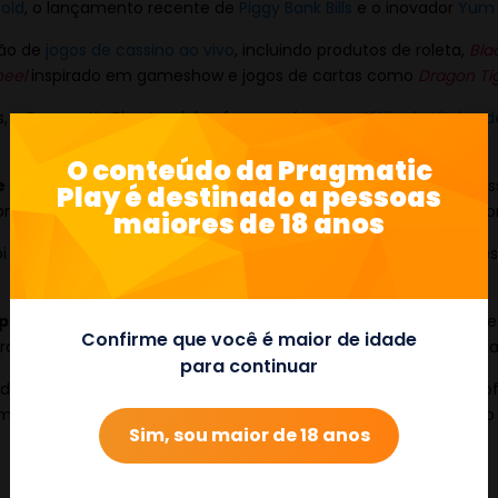
old
, o lançamento recente de
Piggy Bank Bills
e o inovador
Yum 
ção de
jogos de cassino ao vivo
, incluindo produtos de roleta,
Bla
eel
inspirado em gameshow e jogos de cartas como
Dragon Ti
, a Pragmatic Play também fornecerá seu
portfólio de títulos d
nomes como
galgos
,
corridas de cavalos
e
futebol
.
O conteúdo da Pragmatic
te de Operações LatAm da Pragmatic Play
, comentou: “O nos
Play é destinado a pessoas
onante e estamos muito felizes em levar os nossos produtos com
maiores de 18 anos
oi muito bem recebido por jogadores em todo o continente e 
sucesso com esta parceria.”
Sports
, completou: “A LuckSports tem orgulho de ser parceira
Confirme que você é maior de idade
ramos que essa parceria seja longa e duradoura e que ambas a
para continuar
duz até cinco novos jogos de caça-níqueis por mês, além de ofe
o parte do seu portfólio de multiprodutos, disponível por meio
Sim, sou maior de 18 anos
18+ | O jogo é diversão, jogue com responsabilidade.