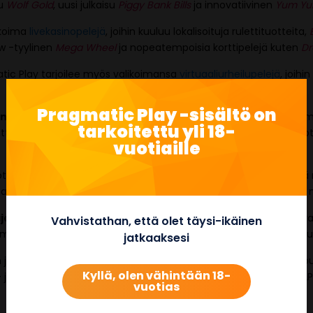
tu
Wolf Gold
, uusi julkaisu
Piggy Bank Bills
ja innovatiivinen
Yum Yu
ikoima
livekasinopelejä
, joihin kuuluu lokalisoituja rulettituotteita,
 -tyylinen
Mega Wheel
ja nopeatempoisia korttipelejä kuten
Dr
tic Play tarjoilee myös valikoimansa
virtuaaliurheilupelejä
, joihi
laukkakisoja
ja
jalkapalloa
.
Pragmatic Play -sisältö on
yn Latinalaisen Amerikan operaatioiden johtaja
, sanoi: “To
tarkoitettu yli 18-
uttavaa, ja olemme hyvin tyytyväisiä voidessamme julkaista tu
vuotiaille
Brasiliassa.
ettu erittäin hyvin vastaan pelaajien keskuudessa ympäri tät
tavamme vielä enemmän menestystä tämän kumppanuuden m
ja
, sanoi: “LuckSports on ylpeä voidessaan tehdä yhteistyötä Pr
Vahvistathan, että olet täysi-ikäinen
mme tästä pitkäkestoista kumppanuutta, josta molemmat osapuol
jatkaaksesi
 jopa viisi uutta kolikkopeliä kuukaudessa sen lisäksi, että mon
Kyllä, olen vähintään 18-
- ja
bingo
-pelejä. Yrityksen koko valikoima on saatavilla yhden A
vuotias
18+ | BeGambleAware.org