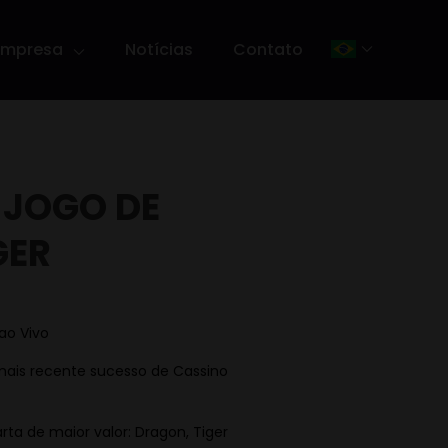
Empresa
Notícias
Contato
 JOGO DE
GER
ao Vivo
mais recente sucesso de Cassino
ta de maior valor: Dragon, Tiger