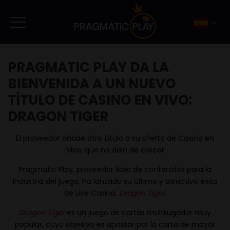
PRAGMATIC PLAY DA LA
BIENVENIDA A UN NUEVO
TÍTULO DE CASINO EN VIVO:
DRAGON TIGER
El proveedor añade otro título a su oferta de Casino en
Vivo, que no deja de crecer
Pragmatic Play, proveedor líder de contenidos para la
industria del juego, ha lanzado su último y atractivo éxito
de Live Casino,
Dragon Tiger
.
Dragon Tiger
es un juego de cartas multijugador muy
popular, cuyo objetivo es apostar por la carta de mayor