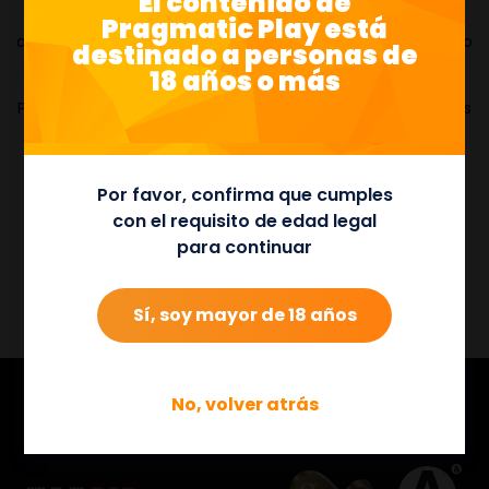
El contenido de
un ejemplo más de nuestro compromiso de ofrecer
Pragmatic Play está
atractivos
juegos de Casino en Vivo
a los jugadores de todo
destinado a personas de
el mundo».
18 años o más
Pragmatic Play desarrolla actualmente hasta cinco nuevos
títulos de
slots
al mes, a la vez que ofrece juegos
de
Casino en Vivo
y de
Bingo
como parte de su catálogo
multiproducto, disponibles a través de una única API.
Por favor, confirma que cumples
con el requisito de edad legal
18+ | Juegoseguro.es – Jugarbien.es
para continuar
Sí, soy mayor de 18 años
No, volver atrás
¡Echa un vistazo a algunos de nuestros premios!