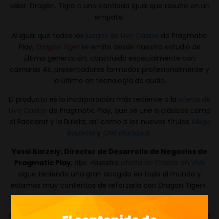
valor: Dragón, Tigre o una cantidad igual que resulte en un
empate.
Al igual que todos los
juegos de Live Casino
de Pragmatic
Play,
Dragon Tiger
se emite desde nuestro estudio de
última generación, construido especialmente con
cámaras 4k, presentadores formados profesionalmente y
lo último en tecnología de audio.
El producto es la incorporación más reciente a la
oferta de
Live Casino
de Pragmatic Play, que se une a clásicos como
el Baccarat y la Ruleta, así como a los nuevos títulos
Mega
Roulette
y
ONE Blackjack
.
Yossi Barzely, Director de Desarrollo de Negocios de
Pragmatic Play
, dijo: «Nuestra
oferta de Casino en Vivo
sigue teniendo una gran acogida en todo el mundo y
estamos muy contentos de reforzarla con Dragon Tiger».
«Un juego emocionante y de ritmo rápido que
seguramente atraerá a los jugadores de todo el mundo, es