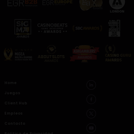
Home
Juegos
Client Hub
Empleos
Contacto
Política de Privacidad