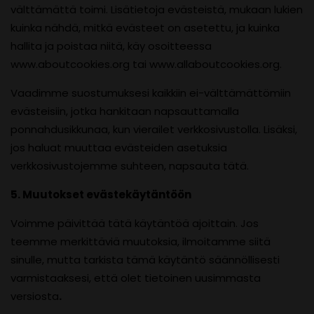
välttämättä toimi. Lisätietoja evästeistä, mukaan lukien
kuinka nähdä, mitkä evästeet on asetettu, ja kuinka
hallita ja poistaa niitä, käy osoitteessa
www.aboutcookies.org tai www.allaboutcookies.org.
Vaadimme suostumuksesi kaikkiin ei-välttämättömiin
evästeisiin, jotka hankitaan napsauttamalla
ponnahdusikkunaa, kun vierailet verkkosivustolla. Lisäksi,
jos haluat muuttaa evästeiden asetuksia
verkkosivustojemme suhteen, napsauta tätä.
5. Muutokset evästekäytäntöön
Voimme päivittää tätä käytäntöä ajoittain. Jos
teemme merkittäviä muutoksia, ilmoitamme siitä
sinulle, mutta tarkista tämä käytäntö säännöllisesti
varmistaaksesi, että olet tietoinen uusimmasta
versiosta
.