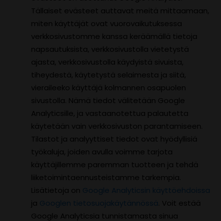
Tällaiset evästeet auttavat meitä mittaamaan,
miten käyttäjät ovat vuorovaikutuksessa
verkkosivustomme kanssa keräämällä tietoja
napsautuksista, verkkosivustolla vietetystä
ajasta, verkkosivustolla käydyistä sivuista,
tiheydestä, käytetystä selaimesta ja siitä,
vieraileeko käyttäjä kolmannen osapuolen
sivustolla. Nämä tiedot välitetään Google
Analyticsille, ja vastaanotettua palautetta
käytetään vain verkkosivuston parantamiseen.
Tilastot ja analyyttiset tiedot ovat hyödyllisiä
työkaluja, joiden avulla voimme tarjota
käyttäjillemme paremman tuotteen ja tehdä
liiketoimintaennusteistamme tarkempia.
Lisätietoja on
Google Analyticsin käyttöehdoissa
ja
Googlen tietosuojakäytännössä
. Voit estää
Google Analyticsia tunnistamasta sinua