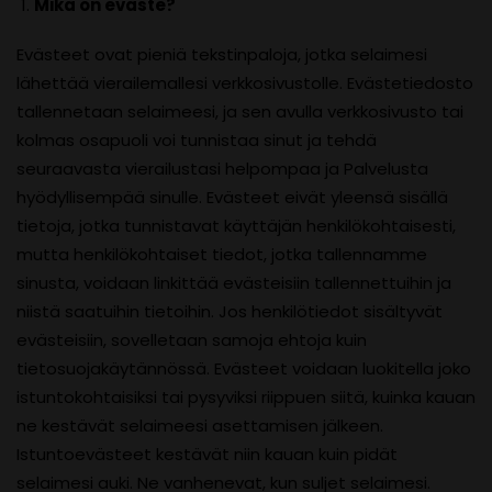
Mikä on eväste?
Evästeet ovat pieniä tekstinpaloja, jotka selaimesi
lähettää vierailemallesi verkkosivustolle. Evästetiedosto
tallennetaan selaimeesi, ja sen avulla verkkosivusto tai
kolmas osapuoli voi tunnistaa sinut ja tehdä
seuraavasta vierailustasi helpompaa ja Palvelusta
hyödyllisempää sinulle. Evästeet eivät yleensä sisällä
tietoja, jotka tunnistavat käyttäjän henkilökohtaisesti,
mutta henkilökohtaiset tiedot, jotka tallennamme
sinusta, voidaan linkittää evästeisiin tallennettuihin ja
niistä saatuihin tietoihin. Jos henkilötiedot sisältyvät
evästeisiin, sovelletaan samoja ehtoja kuin
tietosuojakäytännössä. Evästeet voidaan luokitella joko
istuntokohtaisiksi tai pysyviksi riippuen siitä, kuinka kauan
ne kestävät selaimeesi asettamisen jälkeen.
Istuntoevästeet kestävät niin kauan kuin pidät
selaimesi auki. Ne vanhenevat, kun suljet selaimesi.