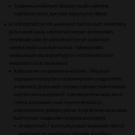
Todennusevästeet: Näiden avulla voimme
tunnistaa sinut, kun olet kirjautunut tilillesi.
Ei-välttämättömät evästeet: nämä ovat evästeitä,
jotka eivät kuulu välttämättömien evästeiden
määritelmään. Ei-välttämättömät evästeet
edellyttävät suostumustasi. Tällaisia ​​tällä
verkkosivustolla käytettyjä ei-välttämättömiä
evästeitä ovat seuraavat:
Kolmannen osapuolen evästeet: Tietyissä
tapauksissa käytämme kolmansien osapuolten
evästeitä, jotka ovat muiden tahojen kuin meidän
toimittamia evästeitä. Varmistamme aina, että
nämä osapuolet ovat hyvämaineisia ja
kunnioittavat yksityisyyttäsi. Käytämme seuraavia
kolmannen osapuolen pysyviä evästeitä:
Analyyttiset / suorituskykyiset evästeet: Nämä
evästeet on asettanut Google Analytics.