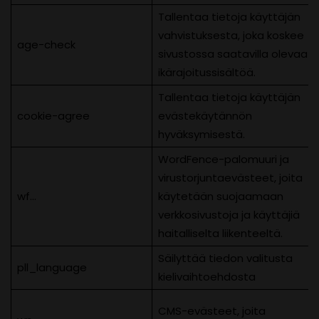
Tallentaa tietoja käyttäjän
vahvistuksesta, joka koskee
age-check
sivustossa saatavilla olevaa
ikärajoitussisältöä.
Tallentaa tietoja käyttäjän
cookie-agree
evästekäytännön
hyväksymisestä.
WordFence-palomuuri ja
virustorjuntaevästeet, joita
wf…
käytetään suojaamaan
verkkosivustoja ja käyttäjiä
haitalliselta liikenteeltä.
Säilyttää tiedon valitusta
pll_language
kielivaihtoehdosta
CMS-evästeet, joita