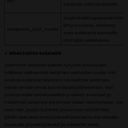
wp-…
tarvitaan ydintoimintoihin.
Sisällönhallintajärjestelmään
liittyvä eväste, tarkistaa,
wordpress_test_cookie
onko evästeitä saatavilla
käyttäjän selaimessa.
4.
Miten hallita evästeitä
Useimmat selaimet sallivat nykyään evästeiden
hallinnan valitsemasi selaimen asetusten avulla. Voit
poistaa evästeet käytöstä tai asettaa selaimesi
varoittamaan sinua, kun evästeitä lähetetään. Voit
poistaa kaikki tietokoneellasi jo olevat evästeet ja
määrittää selaimesi estämään niiden asettamisen. Jos
teet näin, joudut kuitenkin joutumaan säätämään
joitain asetuksia manuaalisesti joka kerta, kun vierailet
sivustolla, ja jotkin palvelut ja toiminnot eivät