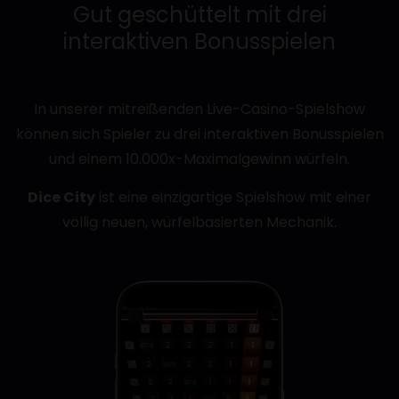
Gut geschüttelt mit drei
interaktiven Bonusspielen
In unserer mitreißenden Live-Casino-Spielshow
können sich Spieler zu drei interaktiven Bonusspielen
und einem 10.000x-Maximalgewinn würfeln.
Dice City
ist eine einzigartige Spielshow mit einer
völlig neuen, würfelbasierten Mechanik.