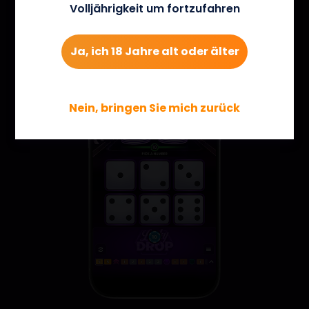
Volljährigkeit um fortzufahren
Ja, ich 18 Jahre alt oder älter
Nein, bringen Sie mich zurück