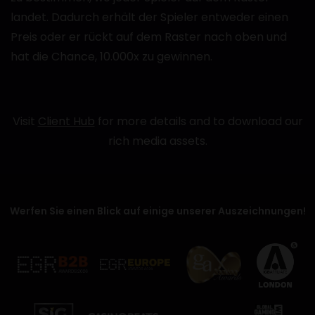
landet. Dadurch erhält der Spieler entweder einen
Preis oder er rückt auf dem Raster nach oben und
hat die Chance, 10.000x zu gewinnen.
Visit
Client Hub
for more details and to download our
rich media assets.
Werfen Sie einen Blick auf einige unserer Auszeichnungen!