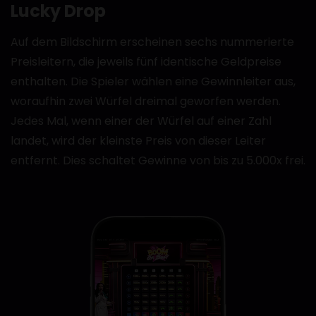
Lucky Drop
Auf dem Bildschirm erscheinen sechs nummerierte
Preisleitern, die jeweils fünf identische Geldpreise
enthalten. Die Spieler wählen eine Gewinnleiter aus,
woraufhin zwei Würfel dreimal geworfen werden.
Jedes Mal, wenn einer der Würfel auf einer Zahl
landet, wird der kleinste Preis von dieser Leiter
entfernt. Dies schaltet Gewinne von bis zu 5.000x frei.