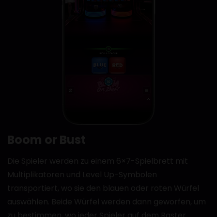
Boom or Bust
Die Spieler werden zu einem 6×7-Spielbrett mit
Multiplikatoren und Level Up-Symbolen
transportiert, wo sie den blauen oder roten Würfel
auswählen. Beide Würfel werden dann geworfen, um
zu bestimmen, wo jeder Spieler auf dem Raster