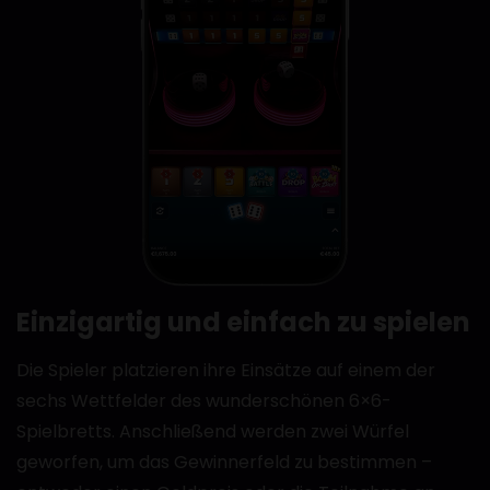
Einzigartig und einfach zu spielen
Die Spieler platzieren ihre Einsätze auf einem der
sechs Wettfelder des wunderschönen 6×6-
Spielbretts. Anschließend werden zwei Würfel
geworfen, um das Gewinnerfeld zu bestimmen –