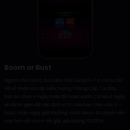
Boom or Bust
Ngươi chơi được đưa đến một bảng 6×7 ô chứa các
Hệ số nhân và các biểu tượng Thăng Cấp. Tại đây,
bạn sẽ chọn xí ngầu màu đỏ hoặc xanh. Cả hai xí ngầu
sẽ được gieo để xác định vị trí của bạn trên các ô –
hoặc nhận ngay giải thưởng, hoặc được di chuyển lên
cao hơn để có cơ hội giật giải khủng 10,000x!