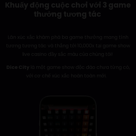
Khuấy động cuộc chơi với 3 game
thưởng tương tác
Lăn xúc xắc khám phá ba game thưởng mang tính
tương tương tác và thắng tới 10,000x tại game show
live casino đầy sắc màu của chúng tôi!
Dice City
là một game show độc đáo chưa từng có,
với cơ chế xúc xắc hoàn toàn mới.