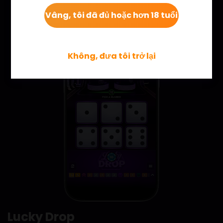
Vâng, tôi đã đủ hoặc hơn 18 tuổi
Không, đưa tôi trở lại
Lucky Drop