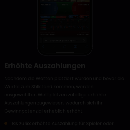
Erhöhte Auszahlungen
Nachdem die Wetten platziert wurden und bevor die
Würfel zum Stillstand kommen, werden
ausgewählten Wettplätzen zufällige erhöhte
Auszahlungen zugewiesen, wodurch sich ihr
Gewinnpotenzial erheblich erhöht.
Bis zu
5x
erhöhte Auszahlung für Spieler oder