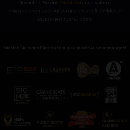
Besuchen Sie das
Client Hub
, um weitere
Informationen zu erhalten und unsere Rich-Media-
Assets herunterzuladen.
Werfen Sie einen Blick auf einige unserer Auszeichnungen!