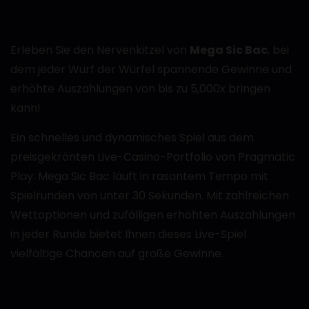
Erleben Sie den Nervenkitzel von
Mega Sic Bac
, bei
dem jeder Wurf der Würfel spannende Gewinne und
erhöhte Auszahlungen von bis zu 5,000x bringen
kann!
Ein schnelles und dynamisches Spiel aus dem
preisgekrönten Live-Casino-Portfolio von Pragmatic
Play: Mega Sic Bac läuft in rasantem Tempo mit
Spielrunden von unter 30 Sekunden. Mit zahlreichen
Wettoptionen und zufälligen erhöhten Auszahlungen
in jeder Runde bietet Ihnen dieses Live-Spiel
vielfältige Chancen auf große Gewinne.