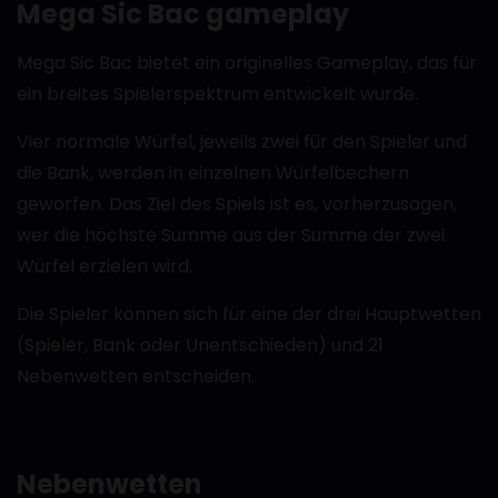
Mega Sic Bac gameplay
Mega Sic Bac bietet ein originelles Gameplay, das für
ein breites Spielerspektrum entwickelt wurde.
Vier normale Würfel, jeweils zwei für den Spieler und
die Bank, werden in einzelnen Würfelbechern
geworfen. Das Ziel des Spiels ist es, vorherzusagen,
wer die höchste Summe aus der Summe der zwei
Würfel erzielen wird.
Die Spieler können sich für eine der drei Hauptwetten
(Spieler, Bank oder Unentschieden) und 21
Nebenwetten entscheiden.
Nebenwetten