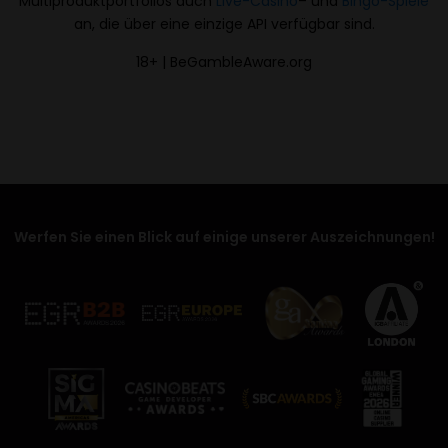
Multiproduktportfolios auch
Live-Casino
– und
Bingo-Spiele
an, die über eine einzige API verfügbar sind.
18+ | BeGambleAware.org
Werfen Sie einen Blick auf einige unserer Auszeichnungen!