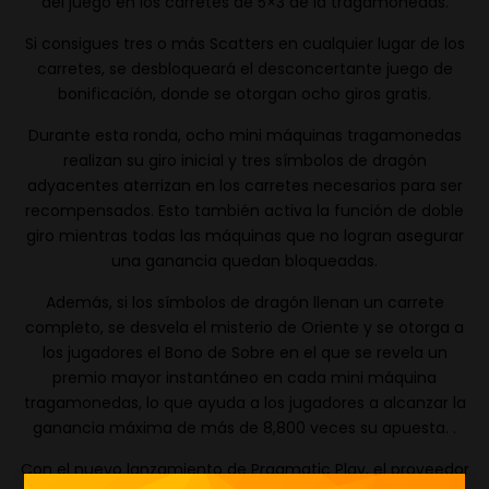
del juego en los carretes de 5×3 de la tragamonedas.
Si consigues tres o más Scatters en cualquier lugar de los
carretes, se desbloqueará el desconcertante juego de
bonificación, donde se otorgan ocho giros gratis.
Durante esta ronda, ocho mini máquinas tragamonedas
realizan su giro inicial y tres símbolos de dragón
adyacentes aterrizan en los carretes necesarios para ser
recompensados. Esto también activa la función de doble
giro mientras todas las máquinas que no logran asegurar
una ganancia quedan bloqueadas.
Además, si los símbolos de dragón llenan un carrete
completo, se desvela el misterio de Oriente y se otorga a
los jugadores el Bono de Sobre en el que se revela un
premio mayor instantáneo en cada mini máquina
tragamonedas, lo que ayuda a los jugadores a alcanzar la
ganancia máxima de más de 8,800 veces su apuesta. .
Con el nuevo lanzamiento de Pragmatic Play, el proveedor