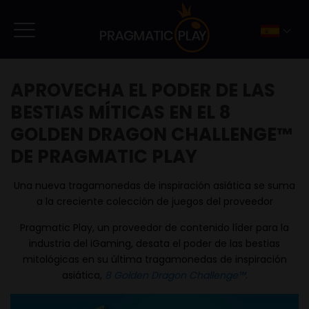
APROVECHA EL PODER DE LAS
BESTIAS MÍTICAS EN EL 8
GOLDEN DRAGON CHALLENGE™
DE PRAGMATIC PLAY
Una nueva tragamonedas de inspiración asiática se suma
a la creciente colección de juegos del proveedor
Pragmatic Play, un proveedor de contenido líder para la
industria del iGaming, desata el poder de las bestias
mitológicas en su última tragamonedas de inspiración
asiática,
8 Golden Dragon Challenge™
.