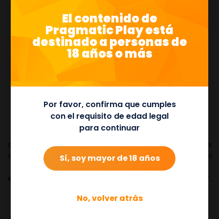
diversifica aún más su cartera y ofrece nuevas y
emocionantes experiencias a audiencias de todo el
El contenido de
mundo.
8 Golden Dragon Challenge™
sigue dos entregas
Pragmatic Play está
de las queridas franquicias,
John Hunter and the Book of
destinado a personas de
Tut Megaways™
y
Big Bass Hold & Spinner Megaways™
.
18 años o más
Irina Cornides, directora de operaciones de
Pragmatic Play,
dijo: “Los dragones desbloquean la clave
para obtener poderosas recompensas en nuestro último
lanzamiento mientras llevan a los jugadores a una
Por favor, confirma que cumples
aventura mística. Con poderes potentes y auspiciosos,
con el requisito de edad legal
varios dragones adornan los carretes y pueden activar el
para continuar
rápido bono de Mini Máquina Tragamonedas del juego,
donde los premios en efectivo pueden escalarse a grandes
alturas. Agregando una capa más profunda al juego está el
Sí, soy mayor de 18 años
emocionante Bono de Sobre, que puede revelar premios
en efectivo instantáneos y multiplicadores emocionantes”.
Pragmatic Play produce actualmente hasta ocho títulos
No, volver atrás
nuevos de
tragamonedas
al mes, a la vez que ofrece