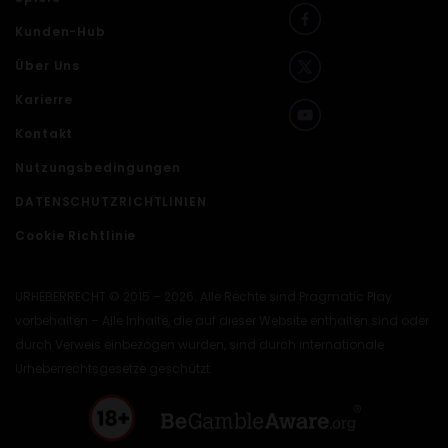
Kunden-Hub
Über Uns
Karierre
Kontakt
Nutzungsbedingungen
DATENSCHUTZRICHTLINIEN
Cookie Richtlinie
URHEBERRECHT © 2015 – 2026. Alle Rechte sind Pragmatic Play
vorbehalten – Alle Inhalte, die auf dieser Website enthalten sind oder
durch Verweis einbezogen wurden, sind durch internationale
Urheberrechtsgesetze geschützt.