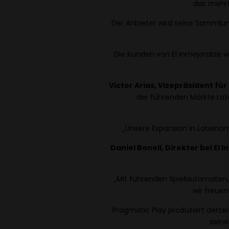
das mehr
Der Anbieter wird seine Sammlu
Die Kunden von El Inmejorable
Victor Arias, Vizepräsident fü
der führenden Märkte Lat
„Unsere Expansion in Lateinam
Daniel Bonell, Direktor bei El 
„Mit führenden Spielautomaten, 
wir freue
Pragmatic Play produziert derze
seine