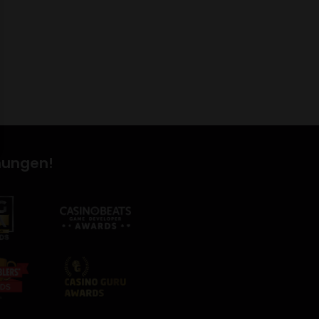
hnungen!