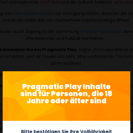
fach preisgekrönte
Wolf Gold
und die äußerst beliebte
John Hunt
ng von
Live-Casino Spielen
zur Verfügung stellen, darunter die Ca
und Sic Bo sowie das von Gameshows inspirierte Mega Wheel.
 werden auch Zugang zu der Sammlung
virtueller Sportspiele
des 
Pferderennen und Fußball beinhalten.
r Lateinamerika bei Pragmatic Play
, sagte: „El Inmejorable ist
einamerikas, und wir freuen uns sehr, eine umfassende Content
unterzeichnen.
erika schreitet weiter voran und wir sind sehr gespannt, was wir
Pragmatic Play Inhalte
Inmejorable
, sagte: „Pragmatic Play verfügt über ein äußerst um
sind für Personen, die 18
wir freuen uns, dass wir es unseren Spielern anbieten können.
Jahre oder älter sind
Live-Casino- und Virtual-Sports-Produkten können wir mehr Spi
n uns darauf zu sehen, wie unser erweitertes Angebot angenom
it bis zu fünf neue Slot Titel pro Monat und bietet außerdem Li
s Multi-Produkt-Portfolios an, die über eine einzige API verfügbar
Bitte bestätigen Sie Ihre Volljährigkeit