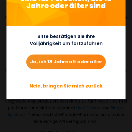
Jahre oder älter sind
Spieleportfolio des Anbieters.
Yossi Barzely, Chief Business Development Officer bei
Pragmatic Play
, sagte: „Mit einem von Animes inspirierten
Thema schlagen wir eine neue Richtung ein und haben
Bitte bestätigen Sie Ihre
unsere berühmte Spielmechanik auf ein neues Terrain
Volljährigkeit um fortzufahren
gebracht, um unsere Spieler auf der ganzen Welt
anzusprechen.
Ja, ich 18 Jahre alt oder älter
„Mit einem verlockenden Gameplay, einer eleganten
Anordnung der Walzen und einer ‚Pay Anywhere‘-Mechanik,
die dem Spiel eine ganz neue Dynamik verleiht, sind wir
sicher, dass unsere neue Version bei unseren Spielern
Nein, bringen Sie mich zurück
großen Anklang finden wird.“
Pragmatic Play produziert derzeit bis zu fünf neue Slot Titel
pro Monat und bietet außerdem
Live-Casino
und
Bingo-
Spiele
als Teil seines Multi-Produkt-Portfolios an, die über
eine einzige API verfügbar sind.