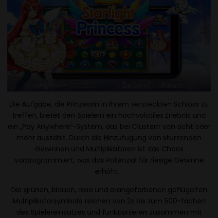
Die Aufgabe, die Prinzessin in ihrem versteckten Schloss zu
treffen, bietet den Spielern ein hochvolatiles Erlebnis und
ein „Pay Anywhere“-System, das bei Clustern von acht oder
mehr auszahlt. Durch die Hinzufügung von stürzenden
Gewinnen und Multiplikatoren ist das Chaos
vorprogrammiert, was das Potenzial für riesige Gewinne
erhöht.
Die grünen, blauen, rosa und orangefarbenen geflügelten
Multiplikatorsymbole reichen von 2x bis zum 500-fachen
des Spielereinsatzes und funktionieren zusammen mit