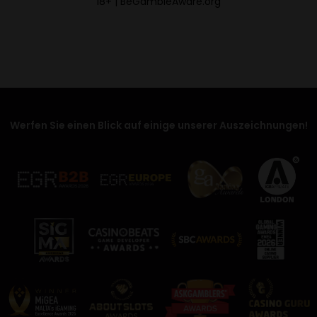
18+ | BeGambleAware.org
Werfen Sie einen Blick auf einige unserer Auszeichnungen!