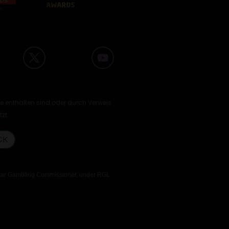
te enthalten sind oder durch Verweis
zt.