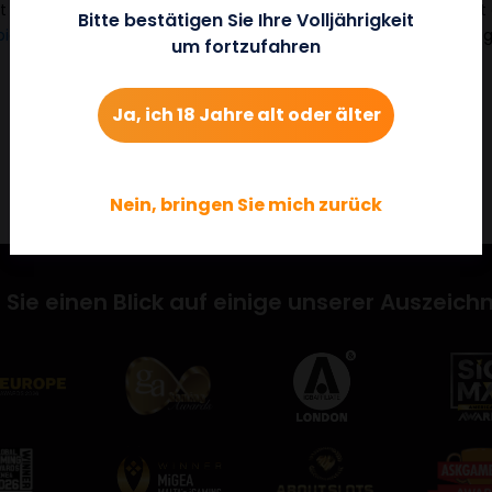
it bis zu sieben neue
Spielautomaten Titel
pro Monat und biete
Bitte bestätigen Sie Ihre Volljährigkeit
piele
als Teil seines Multiproduktportfolios an, die über eine ein
um fortzufahren
18+ | BeGambleAware.org
Ja, ich 18 Jahre alt oder älter
Nein, bringen Sie mich zurück
Sie einen Blick auf einige unserer Auszeic