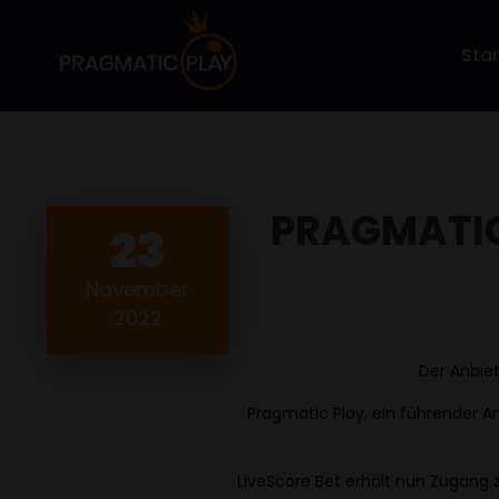
Star
PRAGMATIC
23
November
2022
Der Anbiet
Pragmatic Play, ein führender A
LiveScore Bet erhält nun Zugang z