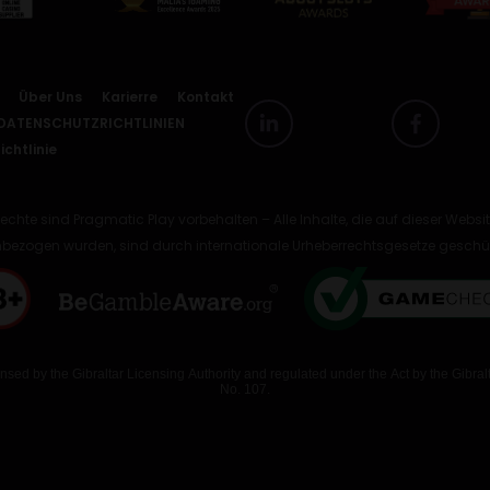
Über Uns
Karierre
Kontakt
DATENSCHUTZRICHTLINIEN
ichtlinie
chte sind Pragmatic Play vorbehalten – Alle Inhalte, die auf dieser Websi
nbezogen wurden, sind durch internationale Urheberrechtsgesetze geschüt