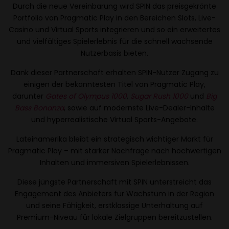
Durch die neue Vereinbarung wird SPIN das preisgekrönte
Portfolio von Pragmatic Play in den Bereichen Slots, Live-
Casino und Virtual Sports integrieren und so ein erweitertes
und vielfältiges Spielerlebnis für die schnell wachsende
Nutzerbasis bieten.
Dank dieser Partnerschaft erhalten SPIN-Nutzer Zugang zu
einigen der bekanntesten Titel von Pragmatic Play,
darunter
Gates of Olympus 1000
,
Sugar Rush 1000
und
Big
Bass Bonanza
, sowie auf modernste Live-Dealer-Inhalte
und hyperrealistische Virtual Sports-Angebote.
Lateinamerika bleibt ein strategisch wichtiger Markt für
Pragmatic Play – mit starker Nachfrage nach hochwertigen
Inhalten und immersiven Spielerlebnissen.
Diese jüngste Partnerschaft mit SPIN unterstreicht das
Engagement des Anbieters für Wachstum in der Region
und seine Fähigkeit, erstklassige Unterhaltung auf
Premium-Niveau für lokale Zielgruppen bereitzustellen.