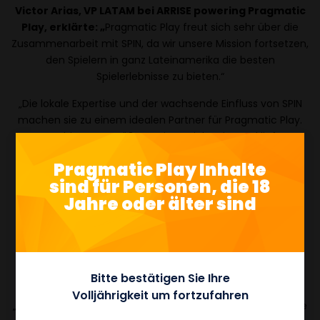
Victor Arias, VP LATAM bei
ARRISE powering Pragmatic
Play
, erklärte: „
Pragmatic Play freut sich sehr über die
Zusammenarbeit mit SPIN, da wir unsere Mission fortsetzen,
den Spielern in ganz Lateinamerika die besten
Spielerlebnisse zu bieten.“
„Die lokale Expertise und der wachsende Einfluss von SPIN
machen sie zu einem idealen Partner für Pragmatic Play.
Der Anbieter vergrößert seine Reichweite und liefert
maßgeschneiderte Inhalte, die bei einem weltweiten
Pragmatic Play Inhalte
Publikum Anklang finden.“
sind für Personen, die 18
Carlos Mier, Director of Innovations bei SPIN
Jahre oder älter sind
Paraguay,
ergänzte:
„Die Partnerschaft mit Pragmatic
Play ist ein bedeutender Meilenstein für uns. Ihre Inhalte
sind weltweit für Innovation und Qualität anerkannt – wir
freuen uns sehr, dieses außergewöhnliche Portfolio
Bitte bestätigen Sie Ihre
unseren Spielern anzubieten.“
Volljährigkeit um fortzufahren
„Wir freuen uns auf eine erfolgreiche Zusammenarbeit, die