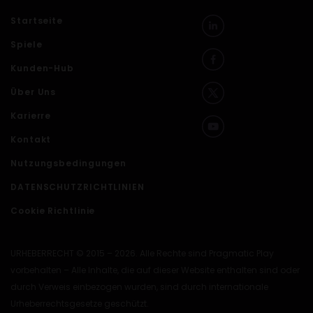
Startseite
Spiele
Kunden-Hub
Über Uns
Karierre
Kontakt
Nutzungsbedingungen
DATENSCHUTZRICHTLINIEN
Cookie Richtlinie
URHEBERRECHT © 2015 – 2026. Alle Rechte sind Pragmatic Play
vorbehalten – Alle Inhalte, die auf dieser Website enthalten sind oder
durch Verweis einbezogen wurden, sind durch internationale
Urheberrechtsgesetze geschützt.