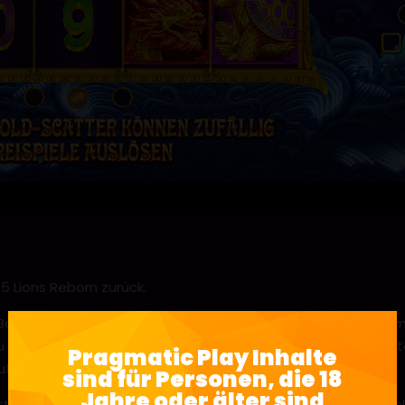
 5 Lions Reborn zurück.
onusspiel aus. Hier stehen sieben Optionen zur Auswahl – mi
zu 15x. Jeder Gewinn mit einem Wild erhöht dessen Multiplika
Pragmatic Play Inhalte
zufällig vergeben werden.
sind für Personen, die 18
Jahre oder älter sind
er im Basisspiel können Freispiele oder Super Freispiele aus