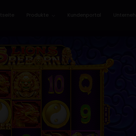
tseite
Produkte
Kundenportal
Unterne