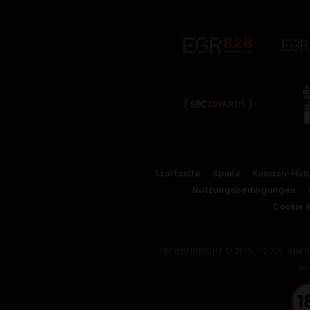
Startseite
Spiele
Kunden-Hub
Nutzungsbedingungen
Cookie R
URHEBERRECHT © 2015 – 2026. Alle Re
ei