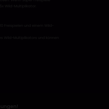
 Wild-Multiplikator.
20 Freispielen und einem Wild-
 Wild-Multiplikators und können
hnungen!