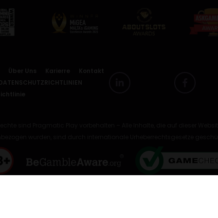
Über Uns
Karierre
Kontakt
DATENSCHUTZRICHTLINIEN
ichtlinie
chte sind Pragmatic Play vorbehalten – Alle Inhalte, die auf dieser Websi
nbezogen wurden, sind durch internationale Urheberrechtsgesetze geschüt