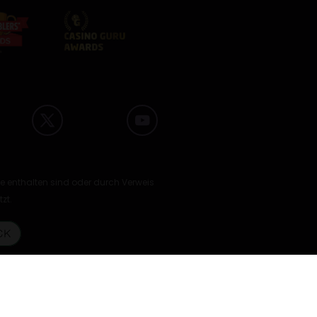
te enthalten sind oder durch Verweis
zt.