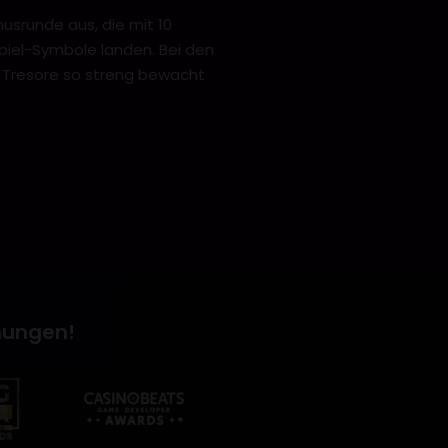
nusrunde aus, die mit 10
spiel-Symbole landen. Bei den
se Tresore so streng bewacht
hnungen!