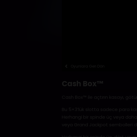
Oyunlara Geri Dön
Cash Box™
Cash Box™ ile açtırın kasayı, götü
Bu 5×3’lük slotta sadece para kasa
Herhangi bir spinde üç veya daha f
veya Grand Jackpot sembolleri de
Herhangi bir spinde üç, dört veya 