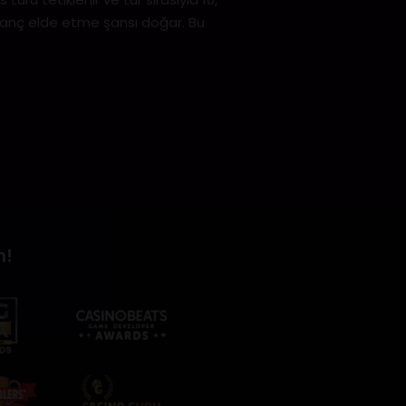
azanç elde etme şansı doğar. Bu
n!