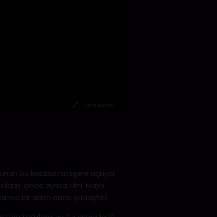
Tam ekran
unan bu kasalar rastgele açılıyor.
ların içinde ayrıca Mini, Major
nca bir adım daha yaklaştırır.
ru tetiklenir ve tur sırasıyla 10,