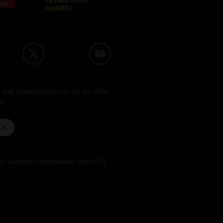
Bu web sitesinde bulunan ya da atıfta
r.