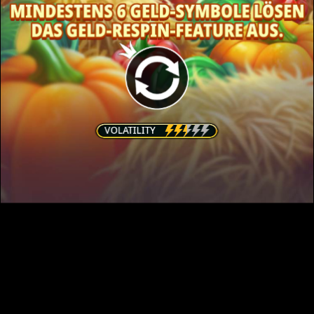
Startseite
Spiele
Kunden-Hub
Über Uns
Karierre
Kontakt
Nutzungsbedingungen
DATENSCHUTZRICHTLINIEN
Cookie Richtlinie