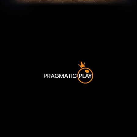
Bitte bestätigen Sie Ihre
Volljährigkeit um fortzufahren
Ja, ich 18 Jahre alt oder älter
Nein, bringen Sie mich zurück
Startseite
Spiele
Kunden-Hub
Über Uns
Karierre
Kontakt